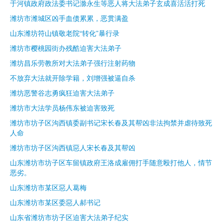
于河镇政府政法委书记滁永生等恶人将大法弟子玄成喜活活打死
潍坊市潍城区凶手血债累累，恶贯满盈
山东潍坊符山镇敬老院“转化”暴行录
潍坊市樱桃园街办残酷迫害大法弟子
潍坊昌乐劳教所对大法弟子强行注射药物
不放弃大法就开除学籍，刘增强被逼自杀
潍坊恶警谷志勇疯狂迫害大法弟子
潍坊市大法学员杨伟东被迫害致死
潍坊市坊子区沟西镇委副书记宋长春及其帮凶非法拘禁并虐待致死
人命
潍坊市坊子区沟西镇惡人宋长春及其帮凶
山东潍坊市坊子区车留镇政府王洛成雇佣打手随意殴打他人，情节
恶劣。
山东潍坊市某区惡人葛梅
山东潍坊市某区委惡人郝书记
山东省潍坊市坊子区迫害大法弟子纪实