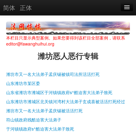
简体
正体
恶人名录
恶报实例
本栏目只显示典型案例。如果您要得到该栏目全部案例，请联系
恶人图片
editor@fawanghuihui.org
潍坊恶人恶行专辑
恶人单位
单位图片
潍坊市又一名大法弟子孟庆锡被镇司法所活活打死
山东潍坊市某区委
搜索
山东省潍坊市潍城区于河镇镇政府s^酷迫害大法弟子致死
山东潍坊市潍城区北关镇河湾村大法弟子玄成喜被活活打死经过
关于
潍坊市又一名大法弟子孟庆锡被活活打死
符山镇政府残酷迫害大法弟子
于河镇镇政府s^酷迫害大法弟子致死