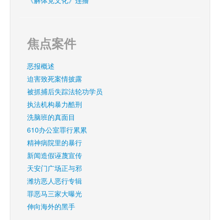
《解体党文化》连播
焦点案件
恶报概述
迫害致死案情披露
被抓捕后失踪法轮功学员
执法机构暴力酷刑
洗脑班的真面目
610办公室罪行累累
精神病院里的暴行
新闻造假诬蔑宣传
天安门广场正与邪
潍坊恶人恶行专辑
罪恶马三家大曝光
伸向海外的黑手