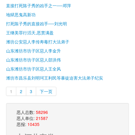
直接打死陈子秀的凶手之一──邓萍
地狱恶鬼高新功
打死陈子秀的直接凶手──刘光明
王继美罪行滔天,恶贯满盈
潍坊公安惡人李传寿毒打大法弟子
山东潍坊市坊子区惡人李金升
山东潍坊市坊子区惡人邵洪伟
山东潍坊市坊子区惡人王全风
潍坊市昌乐县刘明珂王利民等暴徒迫害大法弟子纪实
1
2
3
下一页
恶人总数:
58296
恶人单位:
21587
恶报:
10435