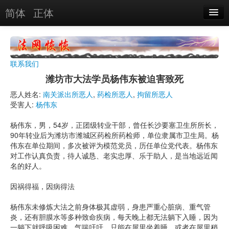
简体
正体
恶人名录
恶报实例
联系我们
恶人图片
潍坊市大法学员杨伟东被迫害致死
恶人单位
恶人姓名:
南关派出所恶人
,
药检所恶人
,
拘留所恶人
受害人:
杨伟东
单位图片
杨伟东，男，54岁，正团级转业干部，曾任长沙要塞卫生所所长，
90年转业后为潍坊市潍城区药检所药检师，单位隶属市卫生局。杨
搜索
伟东在单位期间，多次被评为模范党员，历任单位党代表。杨伟东
对工作认真负责，待人诚恳、老实忠厚、乐于助人，是当地远近闻
名的好人。
关于
因祸得福，因病得法
杨伟东未修炼大法之前身体极其虚弱，身患严重心脏病、重气管
炎，还有胆膜水等多种致命疾病，每天晚上都无法躺下入睡，因为
一躺下就呼吸困难，气喘吁吁，只能在屋里坐着睡，或者在屋里稍