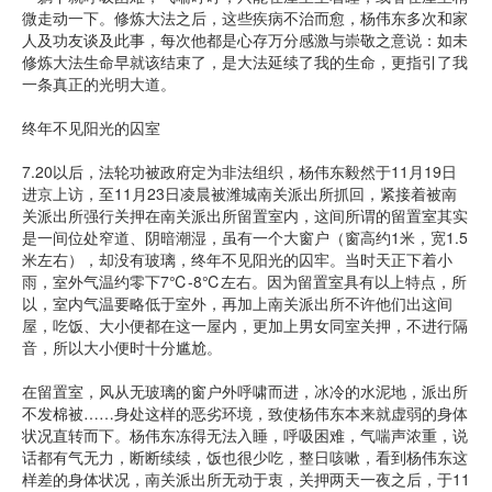
微走动一下。修炼大法之后，这些疾病不治而愈，杨伟东多次和家
人及功友谈及此事，每次他都是心存万分感激与崇敬之意说：如未
修炼大法生命早就该结束了，是大法延续了我的生命，更指引了我
一条真正的光明大道。
终年不见阳光的囚室
7.20以后，法轮功被政府定为非法组织，杨伟东毅然于11月19日
进京上访，至11月23日凌晨被潍城南关派出所抓回，紧接着被南
关派出所强行关押在南关派出所留置室内，这间所谓的留置室其实
是一间位处窄道、阴暗潮湿，虽有一个大窗户（窗高约1米，宽1.5
米左右），却没有玻璃，终年不见阳光的囚牢。当时天正下着小
雨，室外气温约零下7℃-8℃左右。因为留置室具有以上特点，所
以，室内气温要略低于室外，再加上南关派出所不许他们出这间
屋，吃饭、大小便都在这一屋内，更加上男女同室关押，不进行隔
音，所以大小便时十分尴尬。
在留置室，风从无玻璃的窗户外呼啸而进，冰冷的水泥地，派出所
不发棉被……身处这样的恶劣环境，致使杨伟东本来就虚弱的身体
状况直转而下。杨伟东冻得无法入睡，呼吸困难，气喘声浓重，说
话都有气无力，断断续续，饭也很少吃，整日咳嗽，看到杨伟东这
样差的身体状况，南关派出所无动于衷，关押两天一夜之后，于11