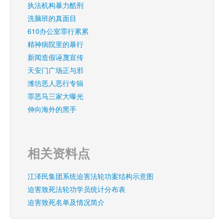
执法机构暴力酷刑
洗脑班的真面目
610办公室罪行累累
精神病院里的暴行
新闻造假诬蔑宣传
天安门广场正与邪
潍坊恶人恶行专辑
罪恶马三家大曝光
伸向海外的黑手
相关资料点
江泽民集团系统迫害法轮功案结构示意图
迫害致死法轮功学员统计分布表
迫害致死名单及情况简介