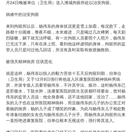
月24日晚被单位（卫生局）送入潍城拘留所处以治安拘留。
病难中的治安拘留
来到拘留所以后，杨伟东的身体状况更是雪上加霜，每况愈下，走
路都十分困难，整夜不眠，水米难进，只是喝过几次稀粥，每天剧
烈咳嗽，躺下就无法呼吸。有一次拘留人员要照个人照片，杨伟东
已无法下床，只有在床上照。看到他这样虚弱的身体，拘留所的监
管人员只是问过他几回话，并没有及时采取有效措施救助。
被强关精神病房 症状恶化
就是这样，杨伟东以惊人的毅力苦坐十五天后拘留到期，但单位
（卫生局）又于12月8日强行将他送入区康复医院精神病科男病
房，并派专值人员看管杨伟东，不许其学法、炼功，这时杨伟东已
是肝腹水，下肢水肿，连康复医院的医生见状都吓得要命，曾对杨
伟东的监管人员说：他全身衰竭，还不送他回家，没治了……杨伟
东的儿子也在这所医院精神病科，而且杨伟东的儿子的办公室正对
着杨的病房，杨的儿子成了嘲笑的对象。为此与杨伟东儿子相处数
年准备结婚的女友也与杨伟东的儿子分手。而杨伟东从拘留所出来
一直拒绝进康复医院，但单位根本无视这些，强行将其送入。