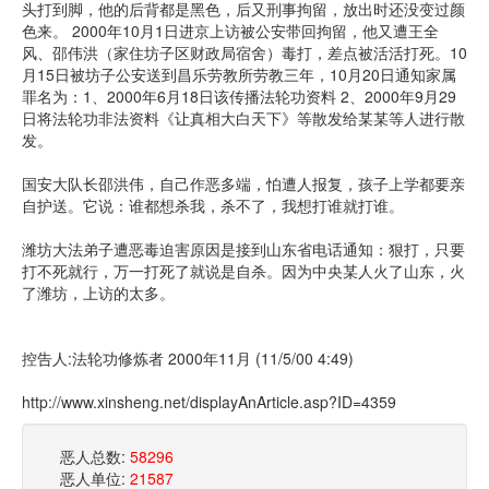
头打到脚，他的后背都是黑色，后又刑事拘留，放出时还没变过颜
色来。 2000年10月1日进京上访被公安带回拘留，他又遭王全
风、邵伟洪（家住坊子区财政局宿舍）毒打，差点被活活打死。10
月15日被坊子公安送到昌乐劳教所劳教三年，10月20日通知家属
罪名为：1、2000年6月18日该传播法轮功资料 2、2000年9月29
日将法轮功非法资料《让真相大白天下》等散发给某某等人进行散
发。
国安大队长邵洪伟，自己作恶多端，怕遭人报复，孩子上学都要亲
自护送。它说：谁都想杀我，杀不了，我想打谁就打谁。
潍坊大法弟子遭恶毒迫害原因是接到山东省电话通知：狠打，只要
打不死就行，万一打死了就说是自杀。因为中央某人火了山东，火
了潍坊，上访的太多。
控告人:法轮功修炼者 2000年11月 (11/5/00 4:49)
http://www.xinsheng.net/displayAnArticle.asp?ID=4359
恶人总数:
58296
恶人单位:
21587