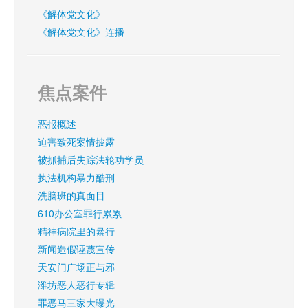
《解体党文化》
《解体党文化》连播
焦点案件
恶报概述
迫害致死案情披露
被抓捕后失踪法轮功学员
执法机构暴力酷刑
洗脑班的真面目
610办公室罪行累累
精神病院里的暴行
新闻造假诬蔑宣传
天安门广场正与邪
潍坊恶人恶行专辑
罪恶马三家大曝光