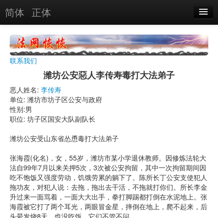
简体
正体
恶人名录
恶报实例
联系我们
恶人图片
潍坊公安惡人李传寿毒打大法弟子
恶人单位
恶人姓名:
李传寿
单位: 潍坊市坊子区公安与政府
单位图片
性别:男
职位: 坊子区国安大队副队长
搜索
潍坊公安受山东省怂恿毒打大法弟子
张海霞(化名)，女，55岁，潍坊市某小学退休教师。因修炼法轮大
关于
法自99年7月以来关押5次，3次被公安拘留，其中一次拘留期间因
吃不饱饭又强度劳动，饥饿劳累的躺下了。陈所长丁公安支使犯人
拖功友，对犯人说：去拖，拖出去干活，不拖就打你们。所长李金
升过来一面骂着，一面大大出手，拳打脚踢都打倒在水泥地上。张
海霞被它打了两个耳光，两眼冒金星，摔倒在地上，爬不起来，后
头晕发烧8天，也没吃饭，它们不管不问。