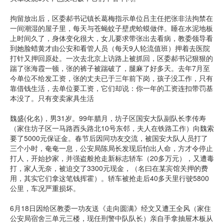
拘留放出后，区委郝书记镇长葛梅指示单位吕主任把张非法拘禁在
一间潮湿的屋子里，每天与苍蝇蚊子壁虎蛤蟆做伴。睡在水泥地板
上时间久了，身体变化很大，女儿要求带张出去看病，教委领导看
到她脸蜡黄才由公安和看管人员（每天9人轮流值班）押着去医院
打针又押回原处。一次去北京上访路上被抓回，区委郝书记狠狠的
踹了张海霞一顿，张的裤子被踹破了，腿麻了好多天。去年7月至
今单位不给发工资，张的丈夫已于三年前下岗，孩子没工作，只有
靠借钱生活，去单位要工资，它们却说：你一年的工资连扣带罚基
本没了。只有变卖家具生活
魏盛(化名)，男31岁。99年腊月，坊子区国安大队副队长李传寿
（家住坊子区一马路西头路北10号东邻，夫人在铁路工作）向魏索
要了5000元保证金。春节后因同功友交流，被国安大队人员打了
三个小时，奄奄一息，公安局陈局长发现后怕出人命，方才令停止
打人，开始抄家，并强盗般抢走新标志轿车（20多万元），又遭毒
打，家人无奈，被迫交了3300元现金，（名曰在某宾馆关押的费
用，其实它们拿这笔钱挥霍）。轿车被抢走后40多天里行驶5800
公里，车况严重损坏。
6月18日因给区教委一功友送《走向圆满》经文又遭王全风（家住
公安局宿舍三单元三楼，现任刑警中队队长）亲自手拿抽屉木板从