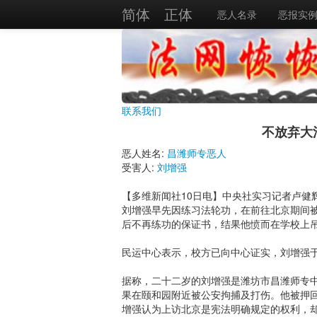
简体
正体
恶人名录
恶报实
联系我们
不放弃大
恶人姓名:
昌潍师专恶人
受害人:
刘增强
【多维新闻社10日电】中央社实习记者卢健
刘增强早先因练习法轮功，在前往北京期间
后不再练功的保证书，结果他愤而在学校上
民运中心表示，校方已向中心证实，刘增强
据称，二十二岁的刘增强是潍坊市昌潍师专
果在颐和园附近被公安拘捕及打伤。他被押
增强认为上访北京是宪法明确规定的权利，