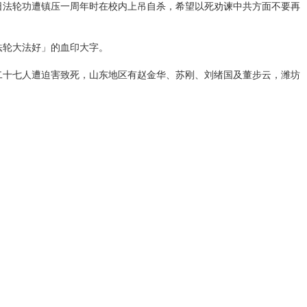
日法轮功遭镇压一周年时在校内上吊自杀，希望以死劝谏中共方面不要再
法轮大法好」的血印大字。
二十七人遭迫害致死，山东地区有赵金华、苏刚、刘绪国及董步云，潍坊