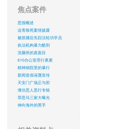
焦点案件
恶报概述
迫害致死案情披露
被抓捕后失踪法轮功学员
执法机构暴力酷刑
洗脑班的真面目
610办公室罪行累累
精神病院里的暴行
新闻造假诬蔑宣传
天安门广场正与邪
潍坊恶人恶行专辑
罪恶马三家大曝光
伸向海外的黑手