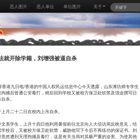
例
恶人图片
恶人单位
单位图片
关于
法就开除学籍，刘增强被逼自杀
辉香港九日电/香港的中国人权民运信息中心今天透露，山东潍坊师专学生
被拘捕后曾遭公安毒打，稍后回到学校又被校方保卫处软禁及强迫撰写日
吊自杀。
于上月二十二日在校内上吊自杀。
中文系学生，上月十四日他利用暑假前往北京向人大信访局反映意见，结
回学校后，又被校方保卫处软禁，威胁他写下今后不再练功的保证书。刘
却竟然遭到无理拘捕及毒打，这是有关当局对其极严重的迫害。为使其他