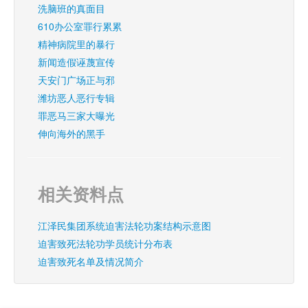
洗脑班的真面目
610办公室罪行累累
精神病院里的暴行
新闻造假诬蔑宣传
天安门广场正与邪
潍坊恶人恶行专辑
罪恶马三家大曝光
伸向海外的黑手
相关资料点
江泽民集团系统迫害法轮功案结构示意图
迫害致死法轮功学员统计分布表
迫害致死名单及情况简介