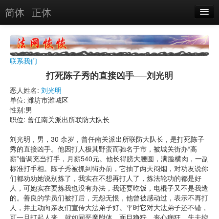
简体
正体
恶人名录
恶报实例
联系我们
恶人图片
打死陈子秀的直接凶手──刘光明
恶人单位
恶人姓名:
刘光明
单位: 潍坊市潍城区
单位图片
性别:男
职位: 曾任南关派出所联防大队长
搜索
刘光明，男，30 余岁，曾任南关派出所联防大队长，是打死陈子
秀的直接凶手。他因打人极其野蛮而驰名于市，被城关街办“高
薪”借调充当打手，月薪540元。他长得膀大腰圆，满脸横肉，一副
关于
标准打手相。陈子秀被抓到街办前，它抽了两天闷烟，对功友说你
们都劝劝她说别炼了，我实在不想再打人了，炼法轮功的都是好
人，可她实在要炼我也没有办法，我还要吃饭，电棍子又不是我造
的。善良的学员们被打后，无怨无恨，他曾被感动过，表示不再打
人，并主动向亲友们宣传大法弟子好。平时它对大法弟子还不错，
可一旦打起人来，就如同恶魔附体，面目狰狞，丧心病狂，失去控