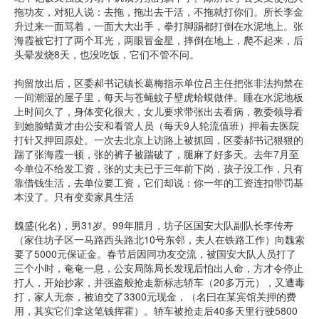
拖功友，对犯人说：去拖，拖出去干活，不拖就打你们。所长李金
升过来一面骂着，一面大大出手，拳打脚踢都打倒在水泥地上。张
海霞被它打了两个耳光，两眼冒金星，摔倒在地上，爬不起来，后
头晕发烧8天，也没吃饭，它们不管不问。
拘留放出后，区委郝书记镇长葛梅指示单位吕主任把张非法拘禁在
一间潮湿的屋子里，每天与苍蝇蚊子壁虎蛤蟆做伴。睡在水泥地板
上时间久了，身体变化很大，女儿要求带张出去看病，教委领导看
到她脸蜡黄才由公安和看管人员（每天9人轮流值班）押着去医院
打针又押回原处。一次去北京上访路上被抓回，区委郝书记狠狠的
踹了张海霞一顿，张的裤子被踹破了，腿麻了好多天。去年7月至
今单位不给发工资，张的丈夫已于三年前下岗，孩子没工作，只有
靠借钱生活，去单位要工资，它们却说：你一年的工资连扣带罚基
本没了。只有变卖家具生活
魏盛(化名)，男31岁。99年腊月，坊子区国安大队副队长李传寿
（家住坊子区一马路西头路北10号东邻，夫人在铁路工作）向魏索
要了5000元保证金。春节后因同功友交流，被国安大队人员打了
三个小时，奄奄一息，公安局陈局长发现后怕出人命，方才令停止
打人，开始抄家，并强盗般抢走新标志轿车（20多万元），又遭毒
打，家人无奈，被迫交了3300元现金，（名曰在某宾馆关押的费
用，其实它们拿这笔钱挥霍）。轿车被抢走后40多天里行驶5800