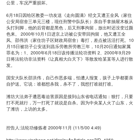
公里，车况严重损坏。
6月18日因给区教委一功友送《走向圆满》经文又遭王全风（家住
公安局宿舍三单元三楼，现任刑警中队队长）亲自手拿抽屉木板从
头打到脚，他的后背都是黑色，后又刑事拘留，放出时还没变过颜
色来。 2000年10月1日进京上访被公安带回拘留，他又遭王全
风、邵伟洪（家住坊子区财政局宿舍）毒打，差点被活活打死。10
月15日被坊子公安送到昌乐劳教所劳教三年，10月20日通知家属
罪名为：1、2000年6月18日该传播法轮功资料 2、2000年9月29
日将法轮功非法资料《让真相大白天下》等散发给某某等人进行散
发。
国安大队长邵洪伟，自己作恶多端，怕遭人报复，孩子上学都要亲
自护送。它说：谁都想杀我，杀不了，我想打谁就打谁。
潍坊大法弟子遭恶毒迫害原因是接到山东省电话通知：狠打，只要
打不死就行，万一打死了就说是自杀。因为中央某人火了山东，火
了潍坊，上访的太多。
控告人:法轮功修炼者 2000年11月 (11/5/00 4:49)