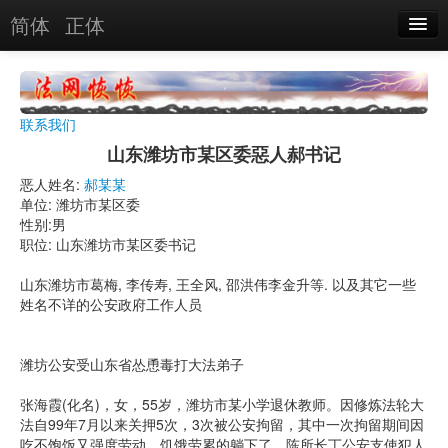
简体
正体
恶人名录
恶报实例
联系我们
恶人图片
山东潍坊市某区委惡人郝书记
恶人单位
恶人姓名:
郝某某
单位: 潍坊市某区委
单位图片
性别:男
职位: 山东潍坊市某区委书记
搜索
山东潍坊市葛梅, 李传寿, 王全风, 邵洪伟李金升等. 以及其它一些
姓名不详的公安政府工作人员
关于
潍坊公安受山东省怂恿毒打大法弟子
张海霞(化名)，女，55岁，潍坊市某小学退休教师。因修炼法轮大
法自99年7月以来关押5次，3次被公安拘留，其中一次拘留期间因
吃不饱饭又强度劳动，饥饿劳累的躺下了。陈所长丁公安支使犯人