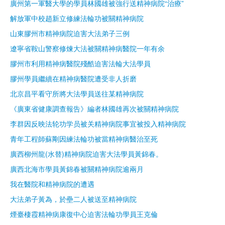
廣州第一軍醫大學的學員林國雄被強行送精神病院“治療”
解放軍中校趙新立修練法輪功被關精神病院
山東膠州市精神病院迫害大法弟子三例
遼寧省鞍山警察修煉大法被關精神病醫院一年有余
膠州市利用精神病醫院殘酷迫害法輪大法學員
膠州學員繼續在精神病醫院遭受非人折磨
北京昌平看守所將大法學員送往某精神病院
《廣東省健康調查報告》編者林國雄再次被關精神病院
李群因反映法轮功学员被关精神病院事宜被投入精神病院
青年工程師蘇剛因練法輪功被當精神病醫治至死
廣西柳州龍(水替)精神病院迫害大法學員黃錦春。
廣西北海市學員黃錦春被關精神病院逾兩月
我在醫院和精神病院的遭遇
大法弟子黃為，於壘二人被送至精神病院
煙臺棲霞精神病康復中心迫害法輪功學員王克倫