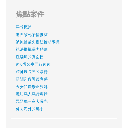
焦點案件
惡報概述
迫害致死案情披露
被抓捕後失蹤法輪功學員
執法機構暴力酷刑
洗腦班的真面目
610辦公室罪行累累
精神病院裏的暴行
新聞造假誣蔑宣傳
天安門廣場正與邪
濰坊惡人惡行專輯
罪惡馬三家大曝光
伸向海外的黑手