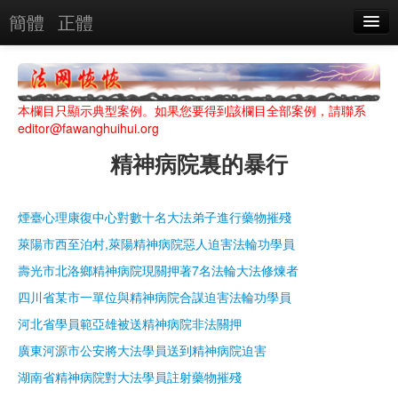
簡體
正體
惡人名錄
惡報實例
本欄目只顯示典型案例。如果您要得到該欄目全部案例，請聯系
惡人圖片
editor@fawanghuihui.org
精神病院裏的暴行
惡人單位
單位圖片
煙臺心理康復中心對數十名大法弟子進行藥物摧殘
萊陽市西至泊村,萊陽精神病院惡人迫害法輪功學員
搜索
壽光市北洛鄉精神病院現關押著7名法輪大法修煉者
四川省某市一單位與精神病院合謀迫害法輪功學員
關於
河北省學員範亞雄被送精神病院非法關押
廣東河源市公安將大法學員送到精神病院迫害
湖南省精神病院對大法學員註射藥物摧殘