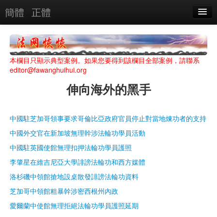
簡體
正體
惡人名錄
惡報實例
本欄目只顯示典型案例。如果您要得到該欄目全部案例，請聯系
惡人圖片
editor@fawanghuihui.org
伸向海外的黑手
惡人單位
單位圖片
中國駐芝加哥領事要求哥倫比亞政府官員停止對當地煉功者的支持
中國外交官在新加坡無理幹涉法輪功學員活動
搜索
中國駐英國使館無理扣押法輪功學員護照
李肇星在維吉尼亞大學誹謗法輪功和西方媒體
關於
洛杉磯中領館搶地設桌散發誹謗法輪功資料
芝加哥中領館粗暴幹涉密西根州內政
愛爾蘭中使館無理拒絕法輪功學員護照延期