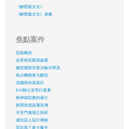
《解體黨文化》
《解體黨文化》連播
焦點案件
惡報概述
迫害致死案情披露
被抓捕後失蹤法輪功學員
執法機構暴力酷刑
洗腦班的真面目
610辦公室罪行累累
精神病院裏的暴行
新聞造假誣蔑宣傳
天安門廣場正與邪
濰坊惡人惡行專輯
罪惡馬三家大曝光