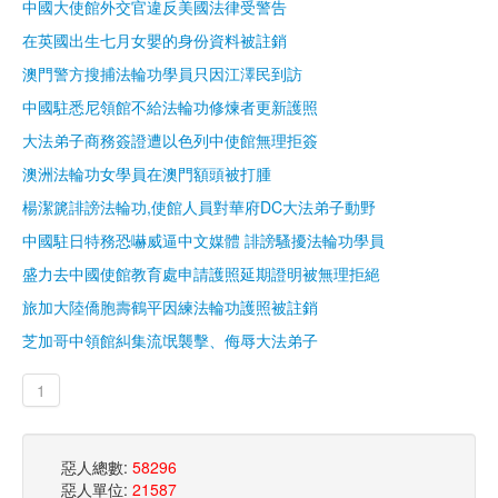
中國大使館外交官違反美國法律受警告
在英國出生七月女嬰的身份資料被註銷
澳門警方搜捕法輪功學員只因江澤民到訪
中國駐悉尼領館不給法輪功修煉者更新護照
大法弟子商務簽證遭以色列中使館無理拒簽
澳洲法輪功女學員在澳門額頭被打腫
楊潔篪誹謗法輪功,使館人員對華府DC大法弟子動野
中國駐日特務恐嚇威逼中文媒體 誹謗騷擾法輪功學員
盛力去中國使館教育處申請護照延期證明被無理拒絕
旅加大陸僑胞壽鶴平因練法輪功護照被註銷
芝加哥中領館糾集流氓襲擊、侮辱大法弟子
1
惡人總數:
58296
惡人單位:
21587