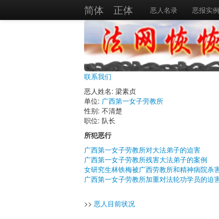
简体
正体
恶人名录
恶报实
联系我们
恶人姓名: 梁素贞
单位:
广西第一女子劳教所
性别: 不清楚
职位: 队长
所犯恶行
广西第一女子劳教所对大法弟子的迫害
广西第一女子劳教所残害大法弟子的案例
女研究生林铁梅被广西劳教所和精神病院杀
广西第一女子劳教所加重对法轮功学员的迫
>>
恶人目前状况