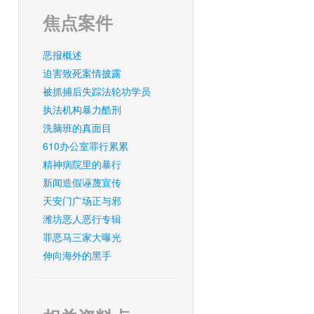
焦点案件
恶报概述
迫害致死案情披露
被抓捕后失踪法轮功学员
执法机构暴力酷刑
洗脑班的真面目
610办公室罪行累累
精神病院里的暴行
新闻造假诬蔑宣传
天安门广场正与邪
潍坊恶人恶行专辑
罪恶马三家大曝光
伸向海外的黑手