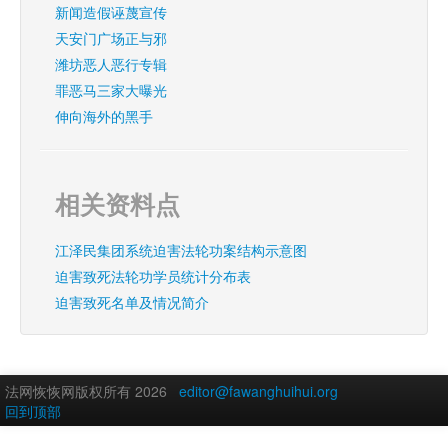
新闻造假诬蔑宣传
天安门广场正与邪
潍坊恶人恶行专辑
罪恶马三家大曝光
伸向海外的黑手
相关资料点
江泽民集团系统迫害法轮功案结构示意图
迫害致死法轮功学员统计分布表
迫害致死名单及情况简介
法网恢恢网版权所有 2026
editor@fawanghuihui.org
回到顶部