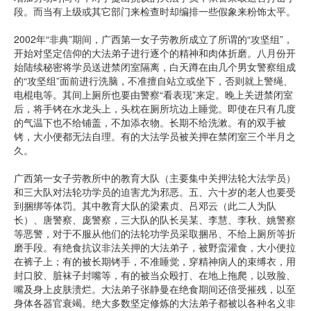
段。而当有上级或其它部门来检查时却编排一些假象来粉饰太平。
2002年“非典”期间，广西第一女子劳教所成立了所谓的“攻坚组”，
开始对坚定信仰的大法弟子进行逐个的精神和肉体折磨。八月份开
始陆续秘密将学员送进禁闭室隔离，白天蹲在由几个男女警察组成
的“攻坚组”面前进行洗脑，不准擅自站立或坐下，否则就上警绳、
电棍电等。其间上厕所也要由警察“看表现”来定。晚上关进禁闭室
后，将手铐在水龙头上，头枕在厕所坑边上睡觉。即使在只有几度
的气温下也不给铺盖，不加添衣物。长期不给洗漱。有的双手被
铐，大小便都无法自理。有的大法学员被关押在禁闭室三个半月之
久。
广西第一女子劳教所中的教育大队（主要集中关押法轮大法学员）
和三大队对法轮功学员的迫害尤为邪恶。五、六十岁的老人也要受
到捆绑等体罚。其中教育大队的梁素贞、吕邓云（此二人为队
长）、唐警察、庞警察，三大队的队长吴某、李慧、李秋、姚警察
等恶警，对于不服从他们的法轮功学员采取捆吊、不给上厕所等折
磨手段。有绝食抗议非法关押的大法弟子，被野蛮灌食，大小便拉
在裤子上；有的被长期铐手，不准睡觉，穿精神病人的束缚衣，用
封口胶、脏袜子封嘴等，有的被当众殴打、在地上拖爬，以致脸、
嘴及身上皮肤溃烂。大法弟子张静曼在绝食期间还倍受摧残，以至
身体各器官衰竭。绝大多数坚定修炼的大法弟子都被以各种名义非