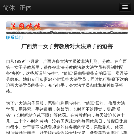
简体
正体
恶人名录
恶报实例
联系我们
恶人图片
广西第一女子劳教所对大法弟子的迫害
恶人单位
自从1999年7月后，广西许多大法学员被非法判刑、劳教。在广西
单位图片
第一女子劳教所里，很多被非法劳教的法轮大法学员被强制性配
备“夹控”，这些所谓的“夹控”、“值班”是由警察指定的吸毒、卖淫等
劳教犯。她们专门负责24小时监控大法学员，同时执行警察下达的
搜索
迫害大法学员的指令，充当打手，令大法学员肉体和精神倍受摧
残。
关于
为了让大法弟子屈服，恶警们利用“夹控”、“值班”殴打、侮辱大法
学员，用绳索、手铐吊捆，关禁闭，长时间不给睡觉，所谓“反
省”（长时间站立或下蹲）等体罚。在劳教所内，每天被迫长达十
几、二十个小时的劳动，没有国家规定的每周休息日，节假日休息
也很少。对于完不成狱警规定的任务额的学员，采取跑步、体罚、
增加劳动时间等，对于提出抗议的大法学员，狱警采取迫害打击手