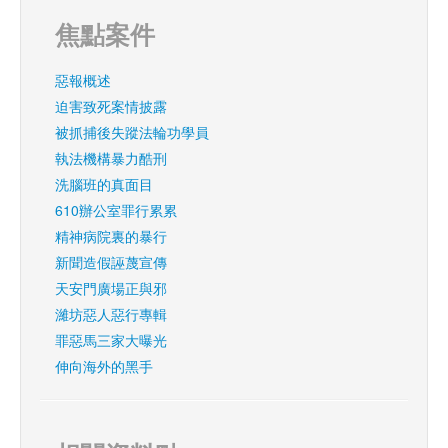
焦點案件
惡報概述
迫害致死案情披露
被抓捕後失蹤法輪功學員
執法機構暴力酷刑
洗腦班的真面目
610辦公室罪行累累
精神病院裏的暴行
新聞造假誣蔑宣傳
天安門廣場正與邪
濰坊惡人惡行專輯
罪惡馬三家大曝光
伸向海外的黑手