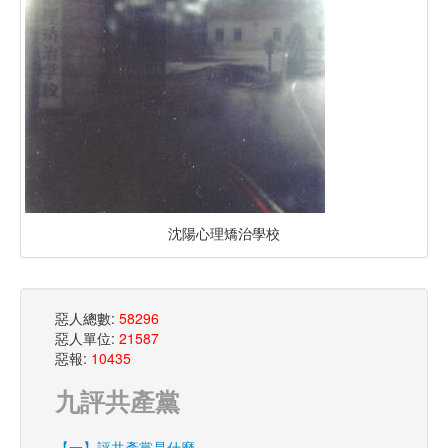
沈陽心理矯治學校
惡人總數:
58296
惡人單位:
21587
惡報:
10435
九評共產黨
【一】評共產黨是什麼