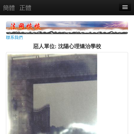
簡體
正體
惡人名錄
惡報實例
聯系我們
惡人圖片
惡人單位: 沈陽心理矯治學校
惡人單位
單位圖片
搜索
關於