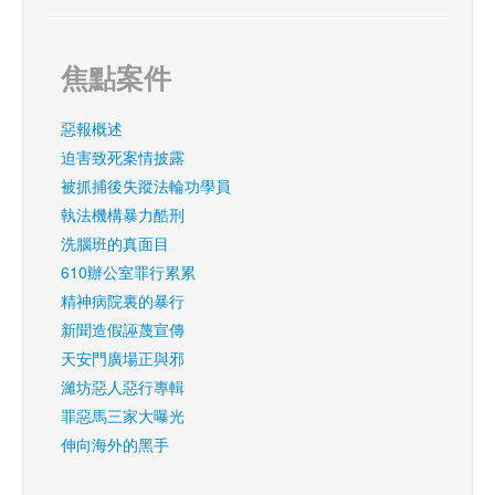
焦點案件
惡報概述
迫害致死案情披露
被抓捕後失蹤法輪功學員
執法機構暴力酷刑
洗腦班的真面目
610辦公室罪行累累
精神病院裏的暴行
新聞造假誣蔑宣傳
天安門廣場正與邪
濰坊惡人惡行專輯
罪惡馬三家大曝光
伸向海外的黑手