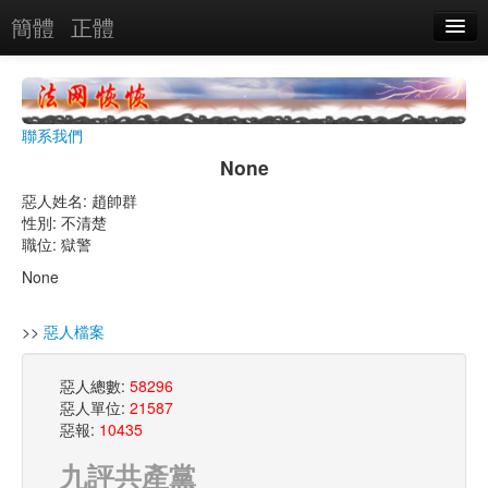
簡體
正體
惡人名錄
惡報實例
聯系我們
惡人圖片
None
惡人單位
惡人姓名: 趙帥群
性別: 不清楚
單位圖片
職位: 獄警
None
搜索
>>
惡人檔案
關於
惡人總數:
58296
惡人單位:
21587
惡報:
10435
九評共產黨