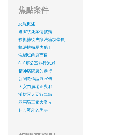
焦點案件
惡報概述
迫害致死案情披露
被抓捕後失蹤法輪功學員
執法機構暴力酷刑
洗腦班的真面目
610辦公室罪行累累
精神病院裏的暴行
新聞造假誣蔑宣傳
天安門廣場正與邪
濰坊惡人惡行專輯
罪惡馬三家大曝光
伸向海外的黑手