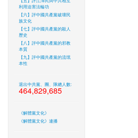
【五】評江澤民與中共相互
利用迫害法輪功
【六】評中國共產黨破壞民
族文化
【七】評中國共產黨的殺人
歷史
【八】評中國共產黨的邪教
本質
【九】評中國共產黨的流氓
本性
退出中共黨、團、隊總人數:
464,829,685
《解體黨文化》
《解體黨文化》連播