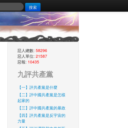
搜索
惡人總數:
58296
惡人單位:
21587
惡報:
10435
九評共產黨
【一】評共產黨是什麼
【二】評中國共產黨是怎樣
起家的
【三】評中國共產黨的暴政
【四】評共產黨是反宇宙的
力量