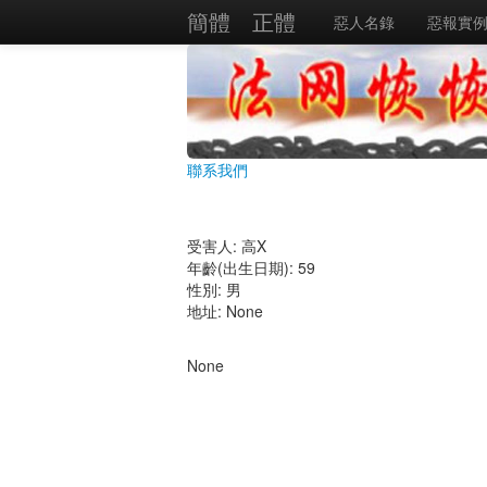
簡體
正體
惡人名錄
惡報實
聯系我們
受害人: 高X
年齡(出生日期): 59
性別: 男
地址: None
None