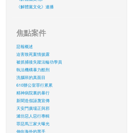
《解體黨文化》連播
焦點案件
惡報概述
迫害致死案情披露
被抓捕後失蹤法輪功學員
執法機構暴力酷刑
洗腦班的真面目
610辦公室罪行累累
精神病院裏的暴行
新聞造假誣蔑宣傳
天安門廣場正與邪
濰坊惡人惡行專輯
罪惡馬三家大曝光
伸向海外的黑手