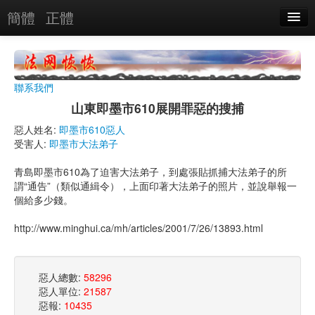
簡體
正體
惡人名錄
惡報實例
聯系我們
惡人圖片
山東即墨市610展開罪惡的搜捕
惡人單位
惡人姓名:
即墨市610惡人
受害人:
即墨市大法弟子
單位圖片
青島即墨市610為了迫害大法弟子，到處張貼抓捕大法弟子的所
謂“通告”（類似通緝令），上面印著大法弟子的照片，並說舉報一
搜索
個給多少錢。
http://www.minghui.ca/mh/articles/2001/7/26/13893.html
關於
惡人總數:
58296
惡人單位:
21587
惡報:
10435