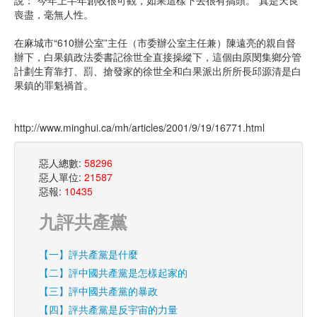
說：“今年上半年創收很可觀，如果這樣下去很有搞頭。”真是天良
喪盡，毫無人性。
在麻城市“610辦公室”主任（市委辦公室主任兼）陳遠亮的親自督
辦下，白果鎮政法委書記徐世全直接操縱下，這個由原閔集鄉分管
計劃生育靠打、罰、搶發家的徐世全和白果派出所所長邱源清是白
果鎮的罪魁禍首。
http://www.minghui.ca/mh/articles/2001/9/19/16771.html
惡人總數:
58296
惡人單位:
21587
惡報:
10435
九評共產黨
【一】評共產黨是什麼
【二】評中國共產黨是怎樣起家的
【三】評中國共產黨的暴政
【四】評共產黨是反宇宙的力量