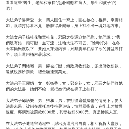
看看這些“醫生、老師和家長”是如何關懷“病人、學生和孩子”的
吧！
大法弟子魯新愛，女，四人圍住一齊上，圍在核心，棍棒、拳腳相
加，眼睛打得看不見，臉腫得象饅頭，身上找不出一塊好地方來。
大法女弟子楊桂花和童桂花，邪惡之徒逼迫她們跪，她們說：“我
們沒有錯，頭可斷，血可流，法輪大法不可丟。”除毒打外，在冬
天零攝氏度以下，要她只穿短內褲，只戴胸罩在結了冰的腳盆裏打
坐，頭上還用桶淋著涼水。
大法弟子閆緒嶺，男，腳被打斷，鎮政府收罰款，派出所收罰款，
還被稅務所罰款，總金額達幾萬元。
大法弟子王麗娟，女，彭衛香，女，郭金花，女，邪惡之徒們收她
們的大法書，她們不給，就把她們綁在梯子上抽打。
大法弟子邱炳樂，男，鄧和，男，在打得遍體鱗傷的情況下，要大
法書未果，被綁在摩托車後拖著遊街，怕群眾指責，在街上才放慢
速度。邱炳樂被罰款8000元，其妻被罰5000元。真是慘絕人寰。
在大法弟子遭迫害過程中，派出所還沾沾自喜，相互祝賀大豐收，