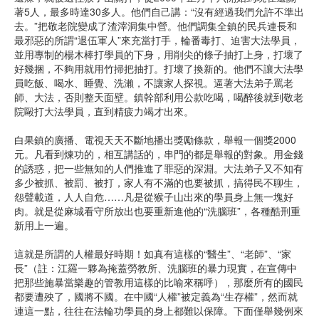
著5人，最多時達30多人。他們自己講：“沒有經過我們允許不準出
去。”把敬老院變成了渣滓洞集中營。他們調集全鎮的民兵連長和
最邪惡的所謂“退伍軍人”來充當打手，輪番毒打、迫害大法學員，
並用專制的楊木棒打學員的下身，用削尖的條子抽打上身，打壞了
好幾捆，不夠用就用竹掃把抽打。打壞了換新的。他們不讓大法學
員吃飯、喝水、睡覺、洗瀨，不讓家人探視。逼著大法弟子罵老
師、大法，否則整天面壁。鎮幹部利用公款吃喝，喝醉後就到敬老
院毆打大法學員，直到精疲力竭才出來。
白果鎮的廣播、電視天天不斷地播出獎勵條款，舉報一個獎2000
元。凡看到煉功的，相互講話的，串門的都是舉報的對象。用金錢
的誘惑，把一些無知的人們推進了罪惡的深淵。大法弟子又不知有
多少被抓、被罰、被打，家人有不滿的也要被抓，搞得民不聊生，
怨聲載道，人人自危……凡是從猴子山出來的學員身上無一塊好
肉。就是從麻城看守所放出也要重新進他的“洗腦班”，各種酷刑重
新用上一遍。
這就是所謂的人權最好時期！如真有這樣的“醫生”、“老師”、“家
長”（註：江羅一夥為掩蓋勞教所、洗腦班的暴力現實，在宣傳中
把那些施暴當樂趣的管教用這樣的比喻來稱呼），那麼所有的國民
都要遭殃了，國將不國。在中國“人權”被定義為“生存權”，然而就
連這一點，往往在法輪功學員的身上都難以保障。下面僅舉幾例來