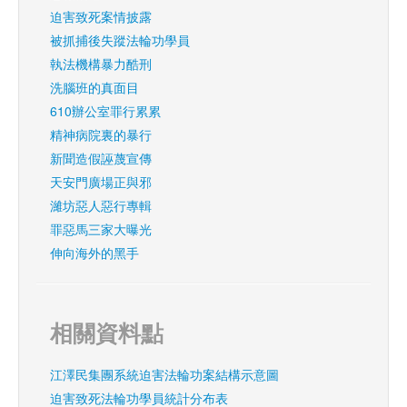
迫害致死案情披露
被抓捕後失蹤法輪功學員
執法機構暴力酷刑
洗腦班的真面目
610辦公室罪行累累
精神病院裏的暴行
新聞造假誣蔑宣傳
天安門廣場正與邪
濰坊惡人惡行專輯
罪惡馬三家大曝光
伸向海外的黑手
相關資料點
江澤民集團系統迫害法輪功案結構示意圖
迫害致死法輪功學員統計分布表