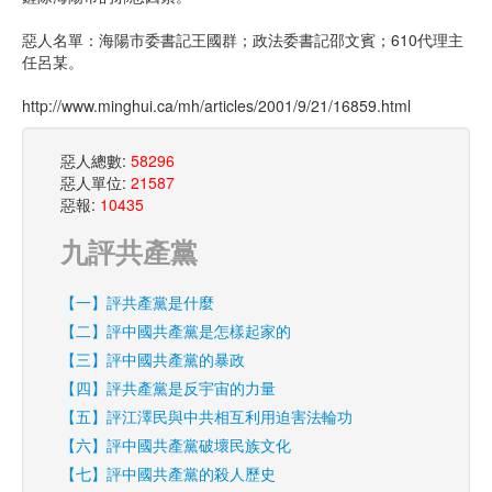
惡人名單：海陽市委書記王國群；政法委書記邵文賓；610代理主
任呂某。
http://www.minghui.ca/mh/articles/2001/9/21/16859.html
惡人總數:
58296
惡人單位:
21587
惡報:
10435
九評共產黨
【一】評共產黨是什麼
【二】評中國共產黨是怎樣起家的
【三】評中國共產黨的暴政
【四】評共產黨是反宇宙的力量
【五】評江澤民與中共相互利用迫害法輪功
【六】評中國共產黨破壞民族文化
【七】評中國共產黨的殺人歷史