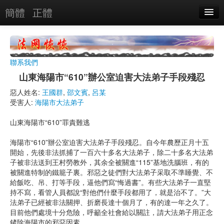
簡體
正體
惡人名錄
惡報實例
聯系我們
惡人圖片
山東海陽市“610”辦公室迫害大法弟子手段殘忍
惡人單位
惡人姓名:
王國群
,
邵文賓
,
呂某
受害人:
海陽市大法弟子
單位圖片
山東海陽市“610”罪責難逃
搜索
海陽市“610”辦公室迫害大法弟子手段殘忍。自今年農歷正月十五
開始，先後非法抓捕了一百六十多名大法弟子，除二十多名大法弟
子被非法送到王村勞教外，其余全被關進“115”基地洗腦班，有的
關於
被關進特制的鐵籠子裏。邪惡之徒們對大法弟子采取不準睡覺、不
給飯吃、吊、打等手段，逼他們寫“悔過書”。有些大法弟子一直堅
持不寫，看管人員都說“對他們什麼手段都用了，就是治不了。”大
法弟子已經被非法關押、折磨長達十個月了，有的達一年之久了。
目前他們處境十分危險，呼籲全社會給以關註，請大法弟子用正念
鏟除海陽市的邪惡因素。