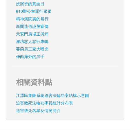
洗腦班的真面目
610辦公室罪行累累
精神病院裏的暴行
新聞造假誣蔑宣傳
天安門廣場正與邪
濰坊惡人惡行專輯
罪惡馬三家大曝光
伸向海外的黑手
相關資料點
江澤民集團系統迫害法輪功案結構示意圖
迫害致死法輪功學員統計分布表
迫害致死名單及情況簡介