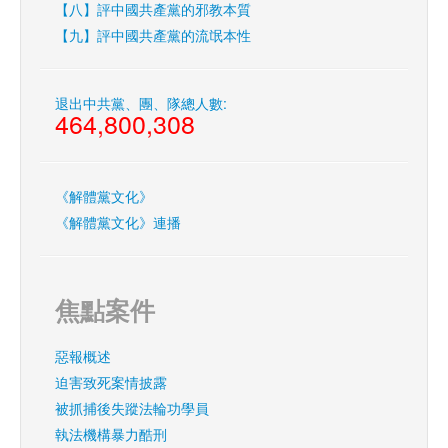
【八】評中國共產黨的邪教本質
【九】評中國共產黨的流氓本性
退出中共黨、團、隊總人數:
464,800,308
《解體黨文化》
《解體黨文化》連播
焦點案件
惡報概述
迫害致死案情披露
被抓捕後失蹤法輪功學員
執法機構暴力酷刑