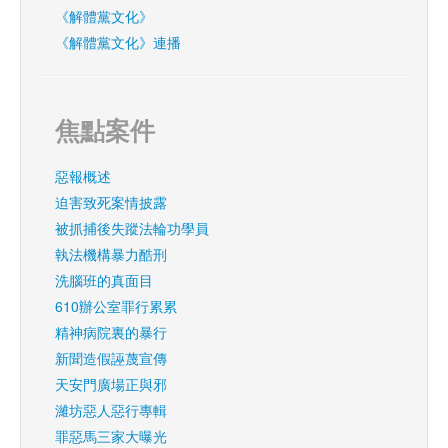
《解體黨文化》
《解體黨文化》連播
焦點案件
惡報概述
迫害致死案情披露
被抓捕後失蹤法輪功學員
執法機構暴力酷刑
洗腦班的真面目
610辦公室罪行累累
精神病院裏的暴行
新聞造假誣蔑宣傳
天安門廣場正與邪
濰坊惡人惡行專輯
罪惡馬三家大曝光