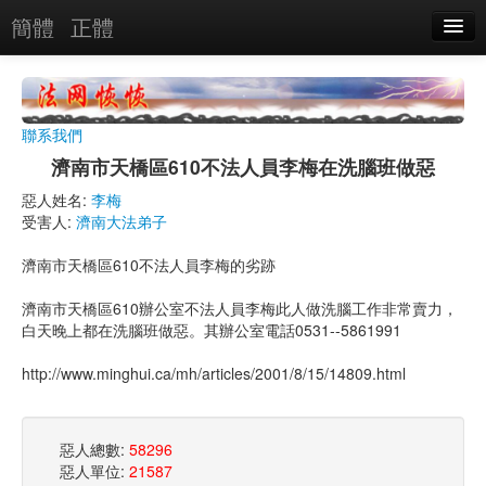
簡體
正體
惡人名錄
惡報實例
聯系我們
惡人圖片
濟南市天橋區610不法人員李梅在洗腦班做惡
惡人單位
惡人姓名:
李梅
受害人:
濟南大法弟子
單位圖片
濟南市天橋區610不法人員李梅的劣跡
搜索
濟南市天橋區610辦公室不法人員李梅此人做洗腦工作非常賣力，
白天晚上都在洗腦班做惡。其辦公室電話0531--5861991
關於
http://www.minghui.ca/mh/articles/2001/8/15/14809.html
惡人總數:
58296
惡人單位:
21587