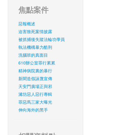
焦點案件
惡報概述
迫害致死案情披露
被抓捕後失蹤法輪功學員
執法機構暴力酷刑
洗腦班的真面目
610辦公室罪行累累
精神病院裏的暴行
新聞造假誣蔑宣傳
天安門廣場正與邪
濰坊惡人惡行專輯
罪惡馬三家大曝光
伸向海外的黑手