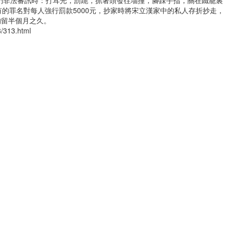
的罪名對每人強行罰款5000元，抄家時將宋立漢家中的私人存折抄走，
拘留半個月之久。
8/313.html