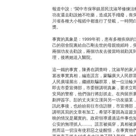
報道中說：“閬中市保寧鎮居民沈淑琴修煉
功友還去勸說她不吃藥，造成其手殘廢，喪
川省各種大小報紙中都進行了登載，一時間
獎。
事實的真象是：1999年初，患有多種疾病
己的宿舍院裏給自己剛去世的母親燒紙時，
兩個功友去勸說，兩個功友去後當時就勸其
理，後將她送入醫院。
這一鐵的事實，陳勇在調查時，沈淑琴的家
篡改事實真相，編造謊言，蒙騙廣大人民群眾
人民廣場展出，繼續欺騙群眾，被一位法輪
即去市委宣傳部，市委辦講明真象，要求立
安局的警察，他們強行將彭抓走。在拘留所
劃押簽字。彭的丈夫宋立漢與另一功友揚某
訊此事後，也紛紛前往市信訪辦，市宣傳部
講明其寫的文章有加工，希望不要因為這篇
映的情況是屬實的。政府領導通過這件事也
公安的無理抓人……。謊言被揭穿，真相被
然而這一切沒有使邪惡之徒醒悟，在事實他
更半夜又抓走10多名大法弟子關入監獄。他