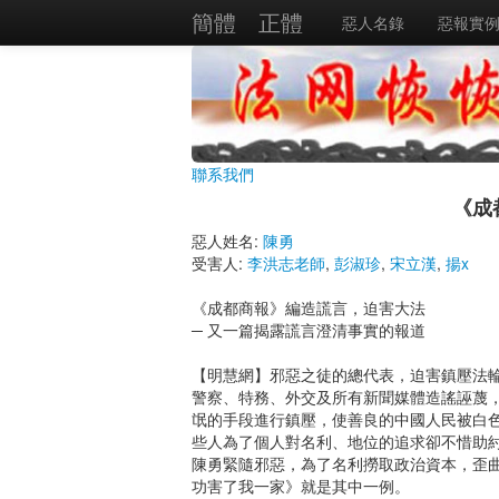
簡體
正體
惡人名錄
惡報實
聯系我們
《成
惡人姓名:
陳勇
受害人:
李洪志老師
,
彭淑珍
,
宋立漢
,
揚x
《成都商報》編造謊言，迫害大法
─ 又一篇揭露謊言澄清事實的報道
【明慧網】邪惡之徒的總代表，迫害鎮壓法
警察、特務、外交及所有新聞媒體造謠誣蔑
氓的手段進行鎮壓，使善良的中國人民被白
些人為了個人對名利、地位的追求卻不惜助
陳勇緊隨邪惡，為了名利撈取政治資本，歪
功害了我一家》就是其中一例。