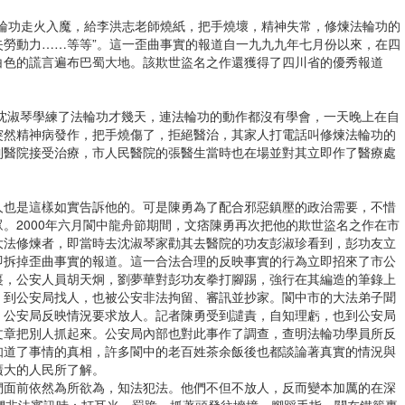
法輪功走火入魔，給李洪志老師燒紙，把手燒壞，精神失常，修煉法輪功的
失勞動力……等等”。這一歪曲事實的報道自一九九九年七月份以來，在四
白色的謊言遍布巴蜀大地。該欺世盜名之作還獲得了四川省的優秀報道
的沈淑琴學練了法輪功才幾天，連法輪功的動作都沒有學會，一天晚上在自
突然精神病發作，把手燒傷了，拒絕醫治，其家人打電話叫修煉法輪功的
到醫院接受治療，市人民醫院的張醫生當時也在場並對其立即作了醫療處
人也是這樣如實告訴他的。可是陳勇為了配合邪惡鎮壓的政治需要，不惜
。2000年六月閬中龍舟節期間，文痞陳勇再次把他的欺世盜名之作在市
大法修煉者，即當時去沈淑琴家勸其去醫院的功友彭淑珍看到，彭功友立
即拆掉歪曲事實的報道。這一合法合理的反映事實的行為立即招來了市公
裏，公安人員胡天炯，劉夢華對彭功友拳打腳踢，強行在其編造的筆錄上
，到公安局找人，也被公安非法拘留、審訊並抄家。閬中市的大法弟子聞
，公安局反映情況要求放人。記者陳勇受到譴責，自知理虧，也到公安局
文章把別人抓起來。公安局內部也對此事作了調查，查明法輪功學員所反
知道了事情的真相，許多閬中的老百姓茶余飯後也都談論著真實的情況與
廣大的人民所了解。
們面前依然為所欲為，知法犯法。他們不但不放人，反而變本加厲的在深
們非法審訊時：打耳光，罰跪，抓著頭發往墻撞，腳踩手指，關在鐵籠裏