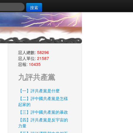
搜索
惡人總數:
58296
惡人單位:
21587
惡報:
10435
九評共產黨
【一】評共產黨是什麼
【二】評中國共產黨是怎樣
起家的
【三】評中國共產黨的暴政
【四】評共產黨是反宇宙的
力量