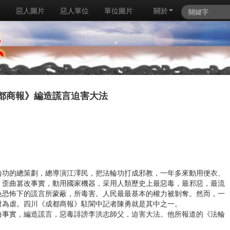
例
惡人圖片
惡人單位
單位圖片
關於
都商報》編造謊言迫害大法
輪功的總策劃，總導演江澤民，把法輪功打成邪教，一年多來動用便衣、
，歪曲篡改事實，動用國家機器，采用人類歷史上最惡毒，最邪惡，最流
色恐怖下的謊言所蒙蔽，所毒害。人民最最基本的權力被剝奪。然而，一
紂為虐。四川《成都商報》駐閬中記者陳勇就是其中之一。
曲事實，編造謊言，惡毒誹謗李洪志師父，迫害大法。他所報道的《法輪