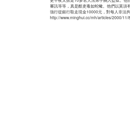
審訊等等，真是酷吏毒如蛇蠍。他們以莫須有
強行從銀行取走現金10000元，對每人非法
http://www.minghui.cc/mh/articles/2000/11/