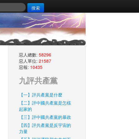
搜索
惡人總數:
58296
惡人單位:
21587
惡報:
10435
九評共產黨
【一】評共產黨是什麼
【二】評中國共產黨是怎樣
起家的
【三】評中國共產黨的暴政
【四】評共產黨是反宇宙的
力量