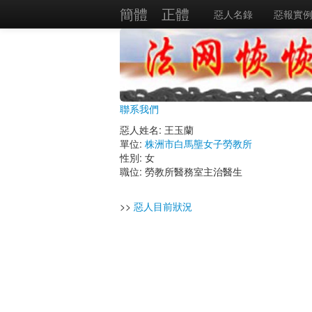
簡體
正體
惡人名錄
惡報實
聯系我們
惡人姓名: 王玉蘭
單位:
株洲市白馬壟女子勞教所
性別: 女
職位: 勞教所醫務室主治醫生
>>
惡人目前狀況