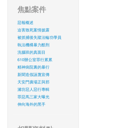
焦點案件
惡報概述
迫害致死案情披露
被抓捕後失蹤法輪功學員
執法機構暴力酷刑
洗腦班的真面目
610辦公室罪行累累
精神病院裏的暴行
新聞造假誣蔑宣傳
天安門廣場正與邪
濰坊惡人惡行專輯
罪惡馬三家大曝光
伸向海外的黑手