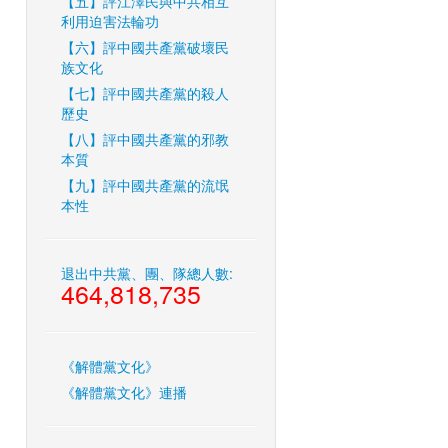
【五】評江澤民與中共相互
利用迫害法輪功
【六】評中國共產黨破壞民
族文化
【七】評中國共產黨的殺人
歷史
【八】評中國共產黨的邪教
本質
【九】評中國共產黨的流氓
本性
退出中共黨、團、隊總人數:
464,818,735
《解體黨文化》
《解體黨文化》連播