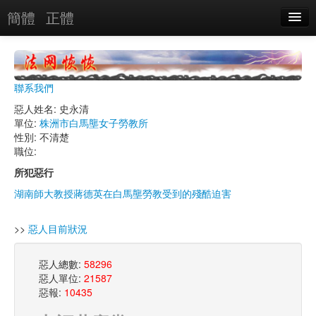
簡體
正體
惡人名錄
惡報實例
聯系我們
惡人圖片
惡人姓名: 史永清
單位:
株洲市白馬壟女子勞教所
惡人單位
性別: 不清楚
職位:
單位圖片
所犯惡行
湖南師大教授蔣德英在白馬壟勞教受到的殘酷迫害
搜索
>>
惡人目前狀況
關於
惡人總數:
58296
惡人單位:
21587
惡報:
10435