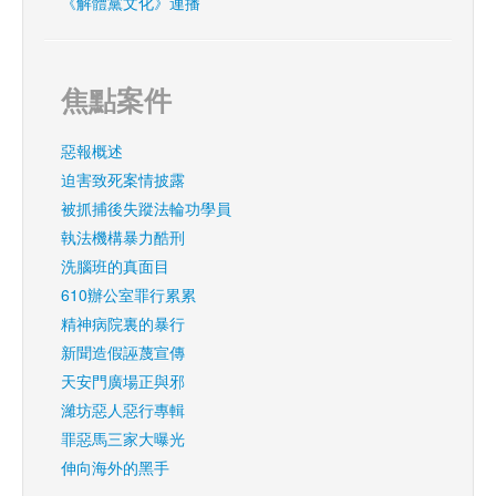
《解體黨文化》連播
焦點案件
惡報概述
迫害致死案情披露
被抓捕後失蹤法輪功學員
執法機構暴力酷刑
洗腦班的真面目
610辦公室罪行累累
精神病院裏的暴行
新聞造假誣蔑宣傳
天安門廣場正與邪
濰坊惡人惡行專輯
罪惡馬三家大曝光
伸向海外的黑手