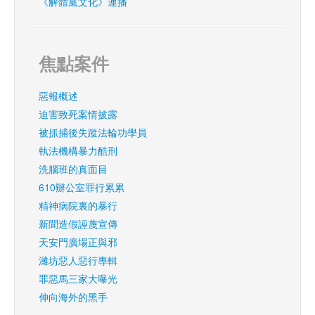
《解體黨文化》連播
焦點案件
惡報概述
迫害致死案情披露
被抓捕後失蹤法輪功學員
執法機構暴力酷刑
洗腦班的真面目
610辦公室罪行累累
精神病院裏的暴行
新聞造假誣蔑宣傳
天安門廣場正與邪
濰坊惡人惡行專輯
罪惡馬三家大曝光
伸向海外的黑手