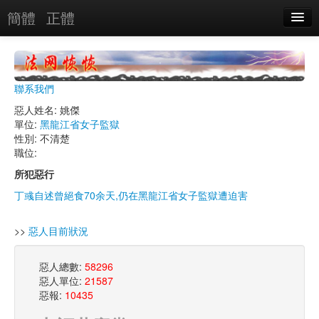
簡體
正體
惡人名錄
惡報實例
聯系我們
惡人圖片
惡人姓名: 姚傑
單位:
黑龍江省女子監獄
惡人單位
性別: 不清楚
職位:
單位圖片
所犯惡行
丁彧自述曾絕食70余天,仍在黑龍江省女子監獄遭迫害
搜索
>>
惡人目前狀況
關於
惡人總數:
58296
惡人單位:
21587
惡報:
10435