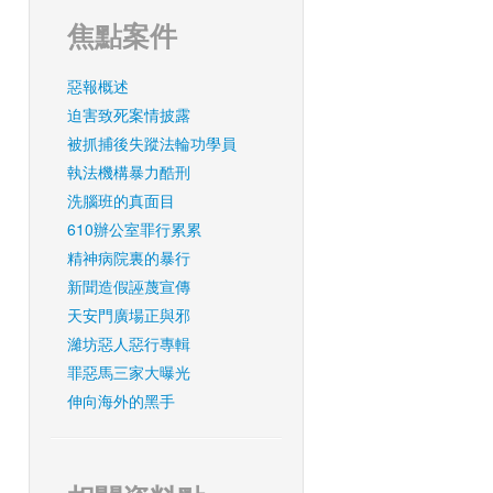
焦點案件
惡報概述
迫害致死案情披露
被抓捕後失蹤法輪功學員
執法機構暴力酷刑
洗腦班的真面目
610辦公室罪行累累
精神病院裏的暴行
新聞造假誣蔑宣傳
天安門廣場正與邪
濰坊惡人惡行專輯
罪惡馬三家大曝光
伸向海外的黑手