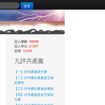
搜索
惡人總數:
58296
惡人單位:
21587
惡報:
10435
九評共產黨
【一】評共產黨是什麼
【二】評中國共產黨是怎樣
起家的
【三】評中國共產黨的暴政
【四】評共產黨是反宇宙的
力量