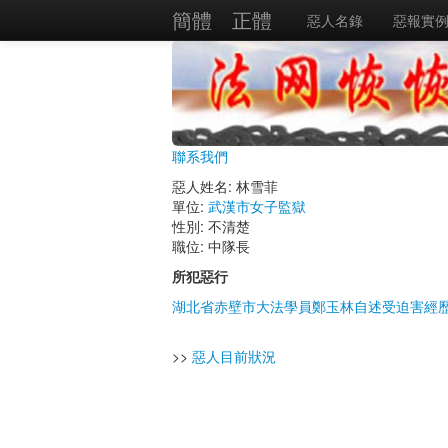
簡體
正體
惡人名錄
惡報實
聯系我們
惡人姓名: 林雪菲
單位:
武漢市女子監獄
性別: 不清楚
職位: 中隊長
所犯惡行
湖北省赤壁市大法學員鄭玉林自述受迫害經
>>
惡人目前狀況