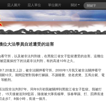
例
惡人圖片
惡人單位
單位圖片
關於
幾位大法學員自述遭受的迫害
地看守所，以及被非法判刑後，在黑龍江省女子監獄遭受的迫害。這幾位
，被惡黨操控下的法庭非法判刑，有的高達10年之久。
年7.20進京上訪，被非法關押看守所。2000年1月我又被非法關押看守
局關10天。期間惡警對我拳打腳踢、不讓睡覺、坐老虎凳、五馬分屍、電
）等酷刑。
愛民區法院非法判刑7年。同年9月初我被關押到黑龍江省女子監獄。我被打
， 15天後被送到9監區，隨後被大隊長楊華、張春華踢、打、罰蹲長達
罰走步7、8個小時，長達一個月。