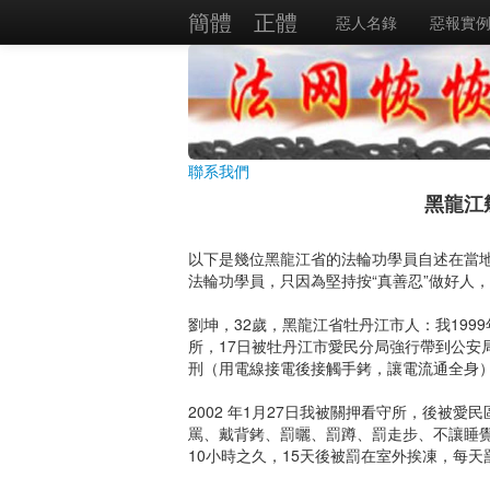
簡體
正體
惡人名錄
惡報實
聯系我們
黑龍江
以下是幾位黑龍江省的法輪功學員自述在當
法輪功學員，只因為堅持按“真善忍”做好人
劉坤，32歲，黑龍江省牡丹江市人：我1999
所，17日被牡丹江市愛民分局強行帶到公安
刑（用電線接電後接觸手銬，讓電流通全身
2002 年1月27日我被關押看守所，後被
罵、戴背銬、罰曬、罰蹲、罰走步、不讓睡覺
10小時之久，15天後被罰在室外挨凍，每天