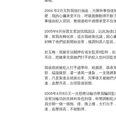
2004 年2月又對我強行抽血，大隊幹事
硬，我的心臟承受不往，呼吸困難動彈不動了
事後由犯人背回。整個過程中身體承受不住
2005年6月份賈文君說找我談話，以此為借
隊，留我在轉化班，這次我絕食抗議，因心
好轉了他們從新開始迫害，後調到原八監區
於玉梅：我被非法關押在省女監原9監時，在
耳目，把繳庫充當她們打手的犯人也叫回監
我就曾經被犯人打手趙學玲、柏麗君、聶表
部，猛踹腹部，還一邊罵一邊紮，一支胳膊紮
害，只是紮進去就拔出來。完事後又被她們
速，血壓升高，出現昏迷狀態。
2005年4月8日又一次想將法輪功學員騙回
迫害法輪功的肖林科長也到場，幹警調動犯
員分開一個一個拖、擡、拽上樓，大打出手
迷，血壓很高，不能動彈。