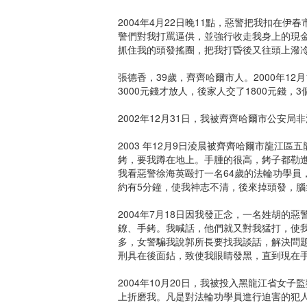
2004年4月22日晚11點，惡警把我扣在
警們對我打罵逼供，並強行收走我身上的現金
抓住我的頭發搖圈，把我打昏後又往頭上潑冷
張德香，39歲，齊齊哈爾市人。2000年1
3000元錢才放人，後家人交了1800元錢，
2002年12月31日，我被齊齊哈爾市公安局
2003 年12月9日淩晨被齊齊哈爾市龍江
銬，要我蹲在地上。手腫的很高，銬子都勒進
我看惡警徐海英毆打一名64歲的法輪功學員
約有5分鐘，使我神志不清，後來掉頭發，腦
2004年7月18日因我發正念，一名姓胡的
鐐、手銬。我喊話，他們就又對我猛打，使我的
多，女警騙我說郭所長要找我談話，解決問
刑具在後面鉆，致使我眼睛發黑，直到現在手
2004年10月20日，我被投入黑龍江省女
上折磨我。凡是對法輪功學員進行迫害的犯