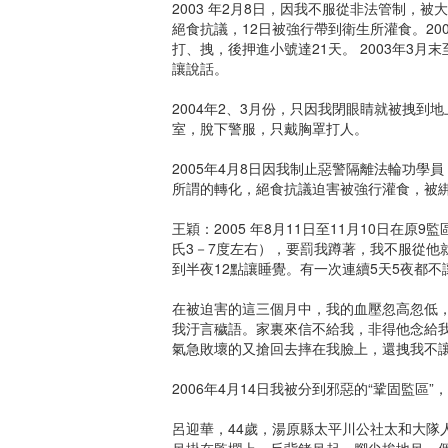
2003 年2月8日，因我不服從非法管制
絕食抗議，12日被強行帶到衛生所灌食。20
打、拽，後押進小號達21天。 2003年3
讓說話。
2004年2、3月份，只因我閉眼睛就被拽
室，脫下警服，只戴胸罩打人。
2005年4月8日因我制止惡警隔離法輪功學
所謂的轉化，絕食抗議迫害被強行灌食，被
王穎：2005 年8月11日至11月10日在原
氏3－7度左右），要罰我蹲著，我不服從他
到半夜12點讓睡覺。有一次連續5天5夜都
在被迫害的這三個月中，我的血壓忽高忽低，
我汙言穢語。家裏來信不給我，非得他念給
氣急敗壞的又搶回去摔在我臉上，還拽我不
2006年4月14日我被分到邪惡的“鞏固監區”
呂迎華，44歲，湯原縣太平川公社太和大隊
吊掛在監欄上，反背銬吊起，腳尖挨地吊一