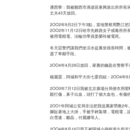
潘西華：我被雞西市滴道區東興派出所所長宋
丈夫43天放回。
2OO2年9月2日下午3點，當地警察周艷江
2OO2年11月12日哈市先鋒路女子戒毒所
被用電棍電。法輪功學員姜榮玲被電死。
冬天惡警們讓我們坐涼水盆裏坐很長時間，
盡了卑鄙手段。
2OO4年4月29日放回，家裏的鑰匙在警
楊麗霞，阿城和平大街七委四組：2OO4年
2OO0年7月12日我被北京廣場分局便衣用
眼打傷，鼻子出血，頭打了個大血包，有傷
2OO1年阿城公安局非法把我送萬家勞教2年
腳趾著地上大掛，手被手銬紮壞，電棍電，
白雪連，鄒晶，付麗娜等人。
2OO4年8月16日我又被阿城小嶺鎮派出所