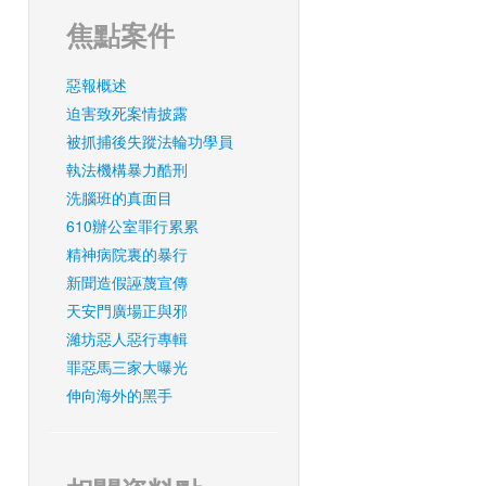
焦點案件
惡報概述
迫害致死案情披露
被抓捕後失蹤法輪功學員
執法機構暴力酷刑
洗腦班的真面目
610辦公室罪行累累
精神病院裏的暴行
新聞造假誣蔑宣傳
天安門廣場正與邪
濰坊惡人惡行專輯
罪惡馬三家大曝光
伸向海外的黑手