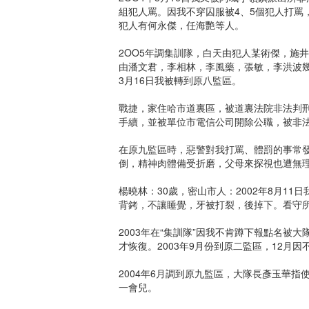
組犯人罵。因我不穿囚服被4、5個犯人打罵
犯人有何永傑，任海艷等人。
2OO5年調集訓隊，白天由犯人某術傑，施
由潘文君，李相林，李風藥，張敏，李洪波幾
3月16日我被轉到原八監區。
戰捷，家住哈市道裏區，被道裏法院非法判
手續，並被單位市電信公司開除公職，被非
在原九監區時，惡警對我打罵、體罰的事常
倒，精神肉體備受折磨，父母來探視也遭無
楊曉林：30歲，密山市人：2002年8月1
背銬，不讓睡覺，牙被打裂，後掉下。看守
2003年在“集訓隊”因我不肯蹲下報點名
才恢復。2003年9月份到原二監區，12月
2004年6月調到原九監區，大隊長彥玉華指
一會兒。