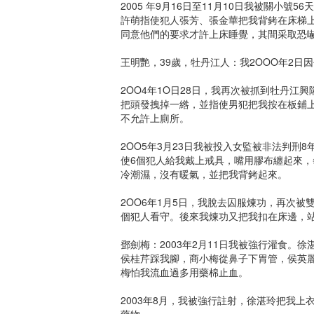
2005 年9月16日至11月10日我被關小
許萌指使犯人張芳、張金華把我背銬在床梯
同意他們的要求才許上床睡覺，其間采取恐
王明艷，39歲，牡丹江人：我2OOO年2日
2OO4年1O日28日，我再次被抓到牡丹
把頭發拽掉一綹，並指使男犯把我按在板鋪
不允許上廁所。
2OO5年3月23日我被投入女監被非法判刑
使6個犯人給我戴上戒具，嘴用膠布纏起來，
冷潮濕，沒有暖氣，並把我背銬起來。
2OO6年1月5日，我脫去囚服煉功，再次
個犯人看守。後來我煉功又把我扣在床邊，
鄧劍梅：2003年2月11日我被強行灌食
侯桂芹踩我腳，商小梅從鼻子下胃管，侯英
梅怕我流血過多用藥棉止血。
2003年8月，我被強行註射，徐湛玲把我
藥物。