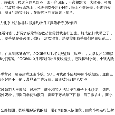
號56天，戴械具，後調入原八監區，因不穿囚服，不蹲報點名，大隊長、幹警
上，門玻璃用報紙粘上，私設刑堂長達9小時，晚上不讓睡覺，什麼時候
嚇、威逼利誘等手段，並揚言不許在屋裏上廁所。
因去北京上訪被非法抓捕到牡丹江興隆看守所2個月。
江興隆看守所，所長於成龍和管教趙雙霞對我進行迫害。於成龍打我嘴巴子，
上，雙手雙腳都銬住，強行一次次灌食。趙雙霞把我手腳都銬在板鋪上，
8年，在集訓隊遭迫害。2OO5年8月因我脫監服（馬夾），大隊長呂晶華指
拳打腳踢。2OO5年10月因我找獄長反映情況，把我騙到小號，小號內陰
被雙手背銬，膠布封嘴送進小號。2O日將我從小隔離轉到小號樓區，並由三
站不起蹲不下的，農歷新年也沒放。最後被分到原八監區．
。徐湛玲領犯人王麗麗、侯桂芹、商小梅等人把我按在椅子上拽頭發、胳膊。
麗沖奶粉，用開口器使勁擴口，當時下牙就頂下四顆，流了很多血。商小
上衣全部拽開，劉暢用腳踢我的腿，還有3個犯人按住我，由商小梅進行註射