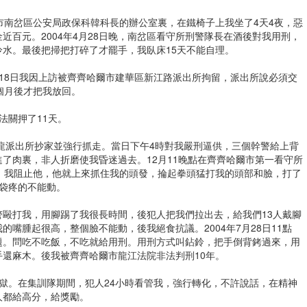
伊春市南岔區公安局政保科韓科長的辦公室裏，在鐵椅子上我坐了4天4夜，惡
近百元。2004年4月28日晚，南岔區看守所刑警隊長在酒後對我用刑，
水。最後把掃把打碎了才罷手，我臥床15天不能自理。
2月18日我因上訪被齊齊哈爾市建華區新江路派出所拘留，派出所說必須交
3個月後才把我放回。
非法關押了11天。
區五龍派出所抄家並強行抓走。當日下午4時對我嚴刑逼供，三個幹警給上背
了肉裏，非人折磨使我昏迷過去。12月11晚點在齊齊哈爾市第一看守所
，我阻止他，他就上來抓住我的頭發，掄起拳頭猛打我的頭部和臉，打了
袋疼的不能動。
惡警毆打我，用腳踢了我很長時間，後犯人把我們拉出去，給我們13人戴腳
嘴腫起很高，整個臉不能動，後我絕食抗議。2004年7月28日11點
題。問吃不吃飯，不吃就給用刑。用刑方式叫鉆鈴，把手倒背銬過來，用
還麻木。後我被齊齊哈爾市龍江法院非法判刑10年。
子監獄。在集訓隊期間，犯人24小時看管我，強行轉化，不許說話，在精神
人都給高分，給獎勵。