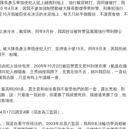
，被大隊長彥玉華指使犯人從上鋪拽到地上，強行戴背銬打。因同修被打，我
03 年4月末，因我不參加強制勞動被大隊長鄭傑帶男幹警、刑事犯強行
月末至10月我被罰坐在冰涼的水泥地上，每天只給半個饅頭，不讓買食物，不
到地上淋冷水，戴背銬。同年9月份，我因抄法被幹警寇麗麗強行帶到辦公
員，被大隊長彥玉華指使犯人打、並押進小號15天。同年9月末，因我拒絕
綁手、粘嘴。
9監區由犯人徐珍包夾，2005年10月2日被惡警賈文君叫到便衣庫（氣溫在攝
就叫犯人柳陽春、王秀娟按我蹲下；見實在按不去，就叫我罰站，一直站
不讓我合眼，只是有時上午讓睡一會。
最高時200多。賈文君和徐珍看我不接受他們的那一套，露出兇相，對
我聽，說：只最後一頁給你，你要撕了我就整死你。我搶過來撕了信，他
讓靠墻坐。
，4月17日調至4隊（現改為三監區）。
人：我是在看守所得法的。2003年在原八監區，我和9名法輪功學員都被
個小時，手腕盤勒斷了，豆大的汗珠象流水一樣。這種情況下他們還逼我