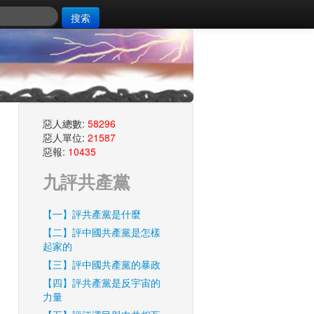
搜索
惡人總數:
58296
惡人單位:
21587
惡報:
10435
九評共產黨
【一】評共產黨是什麼
【二】評中國共產黨是怎樣
起家的
【三】評中國共產黨的暴政
【四】評共產黨是反宇宙的
力量