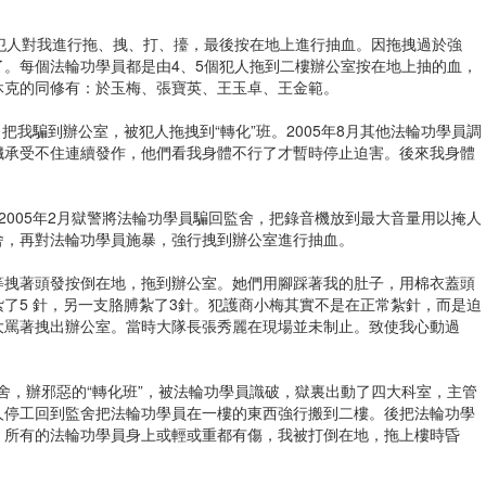
指使犯人對我進行拖、拽、打、擡，最後按在地上進行抽血。因拖拽過於強
。每個法輪功學員都是由4、5個犯人拖到二樓辦公室按在地上抽的血，
休克的同修有：於玉梅、張寶英、王玉卓、王金範。
口把我騙到辦公室，被犯人拖拽到“轉化”班。2005年8月其他法輪功學員調
臟承受不住連續發作，他們看我身體不行了才暫時停止迫害。後來我身體
。
2005年2月獄警將法輪功學員騙回監舍，把錄音機放到最大音量用以掩人
舍，再對法輪功學員施暴，強行拽到辦公室進行抽血。
等拽著頭發按倒在地，拖到辦公室。她們用腳踩著我的肚子，用棉衣蓋頭
了5 針，另一支胳膊紮了3針。犯護商小梅其實不是在正常紮針，而是迫
大罵著拽出辦公室。當時大隊長張秀麗在現場並未制止。致使我心動過
監舍，辦邪惡的“轉化班”，被法輪功學員識破，獄裏出動了四大科室，主管
人停工回到監舍把法輪功學員在一樓的東西強行搬到二樓。後把法輪功學
，所有的法輪功學員身上或輕或重都有傷，我被打倒在地，拖上樓時昏