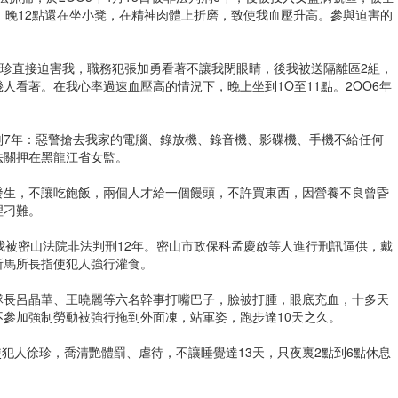
，晚12點還在坐小凳，在精神肉體上折磨，致使我血壓升高。參與迫害的
井珍直接迫害我，職務犯張加勇看著不讓我閉眼睛，後我被送隔離區2組，
人看著。在我心率過速血壓高的情況下，晚上坐到1O至11點。2OO6年
刑7年：惡警搶去我家的電腦、錄放機、錄音機、影碟機、手機不給任何
法關押在黑龍江省女監。
發生，不讓吃飽飯，兩個人才給一個饅頭，不許買東西，因營養不良曾昏
理刁難。
1日我被密山法院非法判刑12年。密山市政保科孟慶啟等人進行刑訊逼供，戴
所馬所長指使犯人強行灌食。
被大隊長呂晶華、王曉麗等六名幹事打嘴巴子，臉被打腫，眼底充血，十多天
因不參加強制勞動被強行拖到外面凍，站軍姿，跑步達10天之久。
使犯人徐珍，喬清艷體罰、虐待，不讓睡覺達13天，只夜裏2點到6點休息