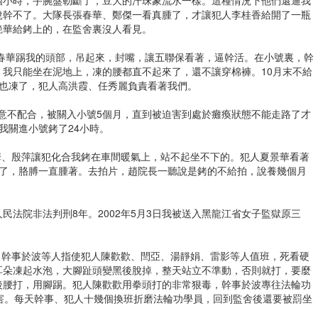
說幹不了。大隊長張春華、鄭傑一看真腫了，才讓犯人李桂香給開了一瓶
艷華給銬上的，在監舍裏沒人看見。
長張春華踢我的頭部，吊起來，封嘴，讓五聯保看著，逼幹活。在小號裏，幹
我只能坐在泥地上，凍的腰都直不起來了，還不讓穿棉褲。10月末不給
腳也凍了，犯人高洪霞、任秀麗負責看著我們。
不同意不配合，被關入小號5個月，直到被迫害到處於癱瘓狀態不能走路了才
我關進小號銬了24小時。
春華、殷萍讓犯化合我銬在車間暖氣上，站不起坐不下的。犯人夏景華看著
月了，胳膊一直腫著。去拍片，趙院長一聽說是銬的不給拍，說養幾個月
民法院非法判刑8年。2002年5月3日我被送入黑龍江省女子監獄原三
希玲，幹事於波等人指使犯人陳歡歡、閆亞、湯靜娟、雷影等人值班，死看硬
耳朵凍起水泡，大腳趾頭變黑後脫掉，整天站立不準動，否則就打，要麼
後腰打，用腳踢。犯人陳歡歡用拳頭打的非常狠毒，幹事於波專往法輪功
害。每天幹事、犯人十幾個換班折磨法輪功學員，回到監舍後還要被罰坐