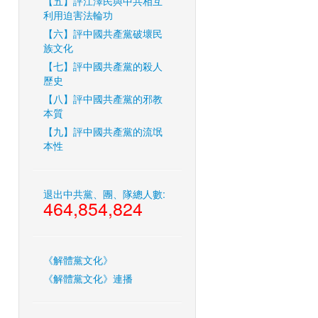
【五】評江澤民與中共相互
利用迫害法輪功
【六】評中國共產黨破壞民
族文化
【七】評中國共產黨的殺人
歷史
【八】評中國共產黨的邪教
本質
【九】評中國共產黨的流氓
本性
退出中共黨、團、隊總人數:
464,854,824
《解體黨文化》
《解體黨文化》連播