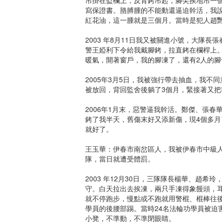
寫保證書。胳膊腫的不能動還逼迫幹活，我
紅花油，這一腫就是三個月。當時是犯人趙
2003 年8月11日我又被關進小號，大隊
警王婭利下令給我戴腳銬，拉直銬在欄桿上。
暖氣，開著窗戶，我的腳凍了，還有2人的
2005年3月5日，我被強行帶去抽血，我
被放回，背回監舍後躺了3個月，緊接著又把
2006年1月末，惡警逼我幹活。鄭傑、張
銬了我半天，舊傷末好又添新傷，現4個多
就好了。
王玉華：伊春市南岔區人，我被伊春市中級人
隊，當日就遭受體罰。
2003 年12月30日，三隊隊長楊華、趙
守。白天拉出去挨凍，兩只手凍得象饅頭，
就不停跑步，慢點或不跑就用警棍、棍棒往
學員的後腰部踢。當時24名法輪功學員被迫
小凳，不準動，不準閉眼睛。