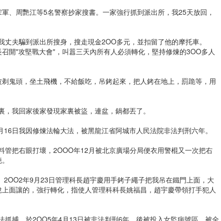
軍、周艷江等5名警察抄家搜書。一家強行抓到派出所，我25天放回，
把我丈夫騙到派出所搜身，搜走現金2OO多元，並扣留了他的摩托車。
所長召開"攻堅戰大會"，叫囂三天內所有人必須轉化，堅持修煉的3OO多人
被剃鬼頭，坐土飛機，不給飯吃，吊銬起來，把人銬在地上，罰跪等，用
察手裏，我回家後家發現家裏被盜，連盆，鍋都丟了。
9月16日我因修煉法輪大法，被黑龍江省阿城市人民法院非法判刑六年。
塑料管把右眼打壞，2OOO年12月被北京廣場分局便衣用警棍又一次把右
疤。
。2OO2年9月23日管理科長趙宇慶用手銬子繩子把我吊在鐵門上面，大
說上面讓的，強行轉化，指使人管理科科長姚福昌，趙宇慶帶領打手犯人
非法抓捕，於2OO5年4月13日被非法判刑6年，後被投入女監病號區，被全