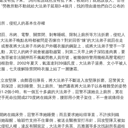
。”勞教所動不動就給大法弟子延期3-4個月，找的理由連他們自己公布的
廁所，侵犯人的基本生存權
體罰、吊銬、電擊、關禁閉、剝奪睡眠、限制上廁所等方法折磨，侵犯人
隊的大法弟子晚點名時都被問是否煉功？對於回答“煉”的大法弟子就罰在走
，或整夜將大法弟子吊銬在戶外曬衣服的鋼架上，或將大法弟子雙手一字
人動，其它人的銬子就會被越勒越緊，到第二天早上銬子深陷進肉裏，要
己無罪被非法關押而不佩戴勞教人員符號，被幾個特警用幾根高壓電棍打
根肋骨。2002年夏天，氣溫達到39攝氏度，大法弟子湯勇、文小平被人
衣服，七天後解除禁閉時衣服上結了一層鹽霜。
下設立攻堅隊，由鄭霞任隊長，將大法弟子不斷送入攻堅隊折磨。惡警黃文
、寫保證，就別睡覺、別上廁所。”她們晝夜將大法弟子以各種難受的姿勢
1-2個小時。有一個五十多歲的大法弟子，惡警不讓她去上廁所，實在
手死命拉開成270度銬在鐵床旁，腰部用小凳子架住，不一會就痛得全
拉開銬在鐵床旁，惡警不準她睡覺；而且要求她站得筆直，不許挨到鐵
將她敲醒，喻穎竹支持不住暈倒，被送去醫務室打吊針，回攻堅隊又被如
此侵犯人權，違反有關規定，大法弟子吳英、呂雅麗等多次找副所長趙桂