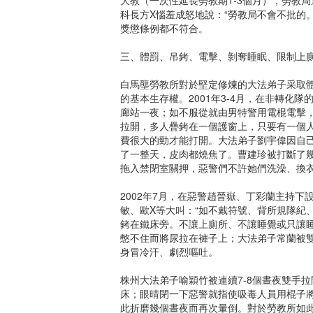
科長方Χ惱羞成怒地說：“勞教局不會不批的
獎懲條例都不符合。
三、體罰、吊銬、電擊、剝奪睡眠、限制上
白馬壟勞教所對於堅定修煉的大法弟子采取
的基本生存權。2001年3-4月，在非轉化
廊站一夜；如不服從就由男特警用電棍電擊
拉開，多人疊銬在一個護窗上，只要有一個
費很大的勁才能打開。大法弟子劉宇偉因自
了一整天，皮肉都燒焦了。曹建珍被打斷了幾
拖入禁閉室關押，惡警們不許她們洗澡、換
2002年7月，在惡警趙晉嶽、丁彩蘭主持
敏、歐Χ等大叫：“如不戴符號、背所規隊紀
銬在鐵床旁。不讓上廁所、不讓睡覺或只讓睡
憋不住而將尿拉在褲子上；大法弟子常蘭被雙
身冒冷汗、劇烈嘔吐。
株州大法弟子喻穎竹被連續7-8個晝夜雙手
床；眼晴閉一下惡警就指使吸毒人員用棍子
此折磨幾個晝夜而再次暈倒。對於勞教所如