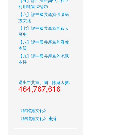
【五】評江澤民與中共相互
利用迫害法輪功
【六】評中國共產黨破壞民
族文化
【七】評中國共產黨的殺人
歷史
【八】評中國共產黨的邪教
本質
【九】評中國共產黨的流氓
本性
退出中共黨、團、隊總人數:
464,767,616
《解體黨文化》
《解體黨文化》連播