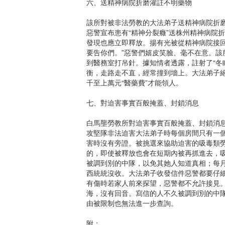
六、送精神病院折磨灌註不明藥物
該所對被非法勞教的大法弟子送精神病院折磨
惡警宣布患有“精神分裂癥”送株州精神病院
發現也應立即釋放。揚有光被從精神病院接
要告你們。”惡警們嬉皮笑臉、毫不在意。
到醫務室打吊針。據知情者透露，註射了“冬
衡，走路走不直，經常撞到墻上。大法弟子
千至上萬元“醫藥費”才能領人。
七、對迫害事實百般掩蓋、封鎖消息
白馬壟勞教所對迫害事實百般掩蓋、封鎖消息
攻堅隊非法迫害大法弟子時每個房間只有一
害時沒有旁證。被挑選來協助迫害的吸毒類勞
的，即使被釋放也會在短期內被再抓進去，
被調到別的中隊，以免其她人知道真相；每月
西統統沒收。大法弟子收發信件惡警都要仔
有傷時若家人前來探望，惡警都不允許接見。
海，沒有回音。寫信的人不久被調到別的中
由被限制也無法進一步查詢。
附：