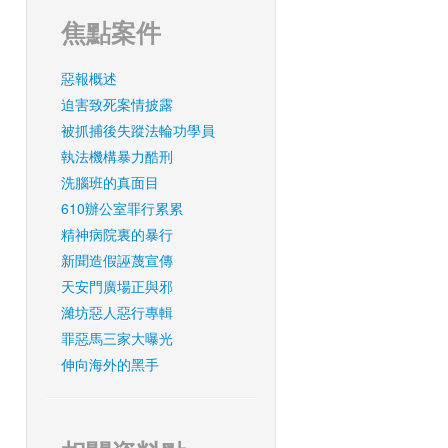
焦點案件
惡報概述
迫害致死案情披露
被抓捕後失蹤法輪功學員
執法機構暴力酷刑
洗腦班的真面目
610辦公室罪行累累
精神病院裏的暴行
新聞造假誣蔑宣傳
天安門廣場正與邪
濰坊惡人惡行專輯
罪惡馬三家大曝光
伸向海外的黑手