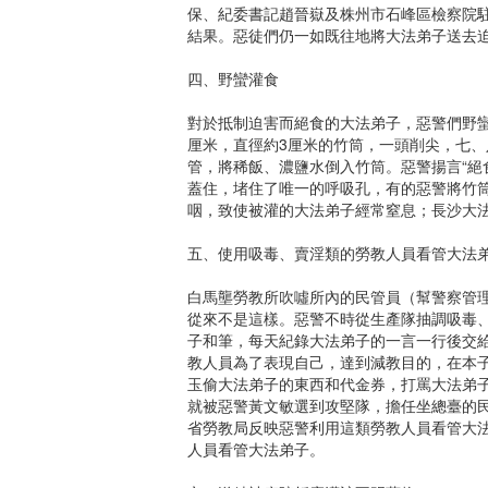
保、紀委書記趙晉嶽及株州市石峰區檢察院
結果。惡徒們仍一如既往地將大法弟子送去迫害
四、野蠻灌食
對於抵制迫害而絕食的大法弟子，惡警們野蠻
厘米，直徑約3厘米的竹筒，一頭削尖，七
管，將稀飯、濃鹽水倒入竹筒。惡警揚言“絕
蓋住，堵住了唯一的呼吸孔，有的惡警將竹
咽，致使被灌的大法弟子經常窒息；長沙大
五、使用吸毒、賣淫類的勞教人員看管大法
白馬壟勞教所吹噓所內的民管員（幫警察管
從來不是這樣。惡警不時從生產隊抽調吸毒
子和筆，每天紀錄大法弟子的一言一行後交
教人員為了表現自己，達到減教目的，在本子
玉偷大法弟子的東西和代金券，打罵大法弟
就被惡警黃文敏選到攻堅隊，擔任坐總臺的
省勞教局反映惡警利用這類勞教人員看管大
人員看管大法弟子。