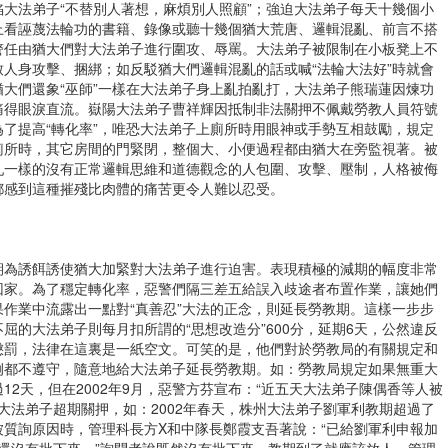
大法弟子“不替別人著想，麻煩別人照顧”；強迫大法弟子每天十幾個小
上看誣蔑法輪功的書籍、錄像或聽十幾個猶大荒唐、邏輯混亂、前言不搭
警任由猶大們對大法弟子進行圍攻、辱罵。大法弟子被限制在小板凳上不
人身攻擊、捆綁；如反駁猶大們邏輯混亂的話或喊“法輪大法好”時就會
大們還象“巫師”一樣在大法弟子身上亂拍亂打，大法弟子熊瑞蓮因煉功
痛得眼淚直流。嶽陽大法弟子曹祥輝因抵制非法關押不佩戴勞教人員符號
了提高“轉化率”，唯恐大法弟子上廁所時用眼神或手勢互相鼓勵，規定
廁所時，其它房間的門緊閉，整個大、小便過程都由猶大在旁監視著。被
亂一樣的沒有正常邏輯思維和道德觀念的人包圍、攻擊、壓制，人格被侮
都感到這種摧殘比肉體的痛苦更令人難以忍受。
期為誘餌誘使猶大加緊對大法弟子進行迫害。表現積極的減期的幅度非常
回家。為了穩定轉化率，惡警們隔三差五給誤入歧途者布置作業，讓她們
作業中流露出一點對“真善忍”大法的正念，則延長勞教期。這樣一步步
屈的大法弟子則每月扣所謂的“思想改造分”600分，延期6天，公然違反
懲罰，法律在這裏是一紙空文。可笑的是，他們對於勞教局的有關規定和
例都不遵守，隨意地給大法弟子延長勞教期。如：勞教局規定如果無重大
2天，但在2002年9月，惡警方芬宣布：“近五天大法弟子陳偶香等人被
對大法弟子超期關押，如：2002年春天，株州大法弟子劉軍利教期超過了
質詢原因時，管理科長方Χ和中隊長鄭霞支吾著說：“已給劉軍利申報加
局還沒有批下來。”詢問者說既然沒有批下來，教期到了就應該放人。管理