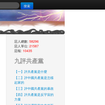
搜索
惡人總數:
58296
惡人單位:
21587
惡報:
10435
九評共產黨
【一】評共產黨是什麼
【二】評中國共產黨是怎樣
起家的
【三】評中國共產黨的暴政
【四】評共產黨是反宇宙的
力量