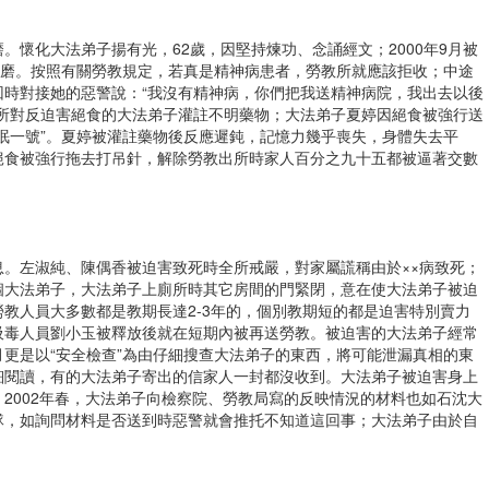
。懷化大法弟子揚有光，62歲，因堅持煉功、念誦經文；2000年9月被
折磨。按照有關勞教規定，若真是精神病患者，勞教所就應該拒收；中途
回時對接她的惡警說：“我沒有精神病，你們把我送精神病院，我出去以後
該所對反迫害絕食的大法弟子灌註不明藥物；大法弟子夏婷因絕食被強行送
眠一號”。夏婷被灌註藥物後反應遲鈍，記憶力幾乎喪失，身體失去平
絕食被強行拖去打吊針，解除勞教出所時家人百分之九十五都被逼著交數
。左淑純、陳偶香被迫害致死時全所戒嚴，對家屬謊稱由於××病致死；
個大法弟子，大法弟子上廁所時其它房間的門緊閉，意在使大法弟子被迫
教人員大多數都是教期長達2-3年的，個別教期短的都是迫害特別賣力
吸毒人員劉小玉被釋放後就在短期內被再送勞教。被迫害的大法弟子經常
更是以“安全檢查”為由仔細搜查大法弟子的東西，將可能泄漏真相的東
細閱讀，有的大法弟子寄出的信家人一封都沒收到。大法弟子被迫害身上
2002年春，大法弟子向檢察院、勞教局寫的反映情況的材料也如石沈大
隊，如詢問材料是否送到時惡警就會推托不知道這回事；大法弟子由於自