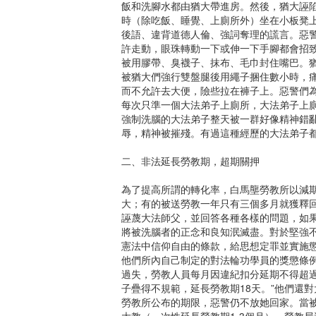
飯和洗腳水都由猶大帶進房。然後，猶大誣陷
時（除吃飯、睡覺、上廁所外）坐在小板凳
後語、違背道德人倫、強詞奪理的謊言。惡
許走動，眼珠轉動一下或伸一下手腳都會招致
被用膠帶、臭襪子、抹布、毛巾封住嘴巴。猶
被猶大們強行雙盤腿後用繩子捆住數小時，
而不允許去大便，險些拉在褲子上。惡警們為
每次只準一個大法弟子上廁所，大法弟子上
強制洗腦的大法弟子整天被一群好像精神錯
辱，精神被摧殘。有過這種經歷的大法弟子
二、非法延長勞教期，超期關押
為了提高所謂的轉化率，白馬壟勞教所以減
大；有的被送勞教一年只有三個多月就獲釋
誣蔑大法師父，並回答各種各樣的問題，如果
將被洗腦者的正念和良知泯滅盡。對於堅強不
憲法中信仰自由的條款，給思想定罪並實施
他們所內自己制定的對法輪功學員的獎懲條
過失，勞教人員每月因違紀扣分延期不得超過1
子疊得不規範，延長勞教期18天。”他們還
勞教所公布的期限，惡警仍不放她回家。當被
大教（一次性延長勞教期1-3個月），勞教