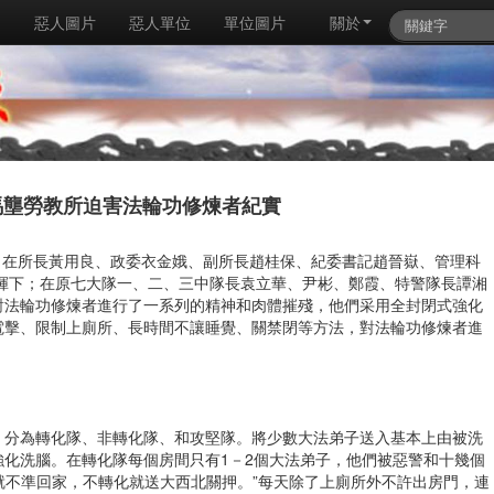
例
惡人圖片
惡人單位
單位圖片
關於
馬壟勞教所迫害法輪功修煉者紀實
來，在所長黃用良、政委衣金娥、副所長趙桂保、紀委書記趙晉嶽、管理科
指揮下；在原七大隊一、二、三中隊長袁立華、尹彬、鄭霞、特警隊長譚湘
對法輪功修煉者進行了一系列的精神和肉體摧殘，他們采用全封閉式強化
電擊、限制上廁所、長時間不讓睡覺、關禁閉等方法，對法輪功修煉者進
，分為轉化隊、非轉化隊、和攻堅隊。將少數大法弟子送入基本上由被洗
化洗腦。在轉化隊每個房間只有1－2個大法弟子，他們被惡警和十幾個
化就不準回家，不轉化就送大西北關押。”每天除了上廁所外不許出房門，連