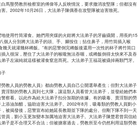
駐白馬壟勞教所檢察室的傅偉等人反映情況，要求撤消攻堅隊；但都沒有
。2002年10月26日，大法弟子陳偶香在攻堅隊被迫害致死。
地使用竹筒灌食。她們用夾煤的火鉗將大法弟子的牙齒撬開，用長約15
、八個人分別將大法弟子的頭、手、腳按住；拈住鼻子，用竹筒插入喉
食幾天就灌幾杯稀飯。”有的惡警倒完稀飯後還用一次性的杯子將竹筒口
筒插入很深，壓住了大法弟子的喉嚨無法吞咽，或稀飯倒得太快來不及吞
法弟子左淑純就這樣被灌食窒息而死。大法弟子王福花被撬掉兩顆門牙。
弟子
理勞教人員的勞教人員）都由勞教人員自己公開選舉產生；但對大法弟子
、賣淫類的勞教人員到七大隊，讓這類人員看管大法弟子，並發給她們本
給警察看。以此作為給大法弟子扣分加期的依據。有的吸毒、賣淫類的勞
上添油加醋，協助迫害大法弟子。2002年8月，吸毒類的勞教人員劉小
子，被揭發後，惡警宣布給她延長教期並下隊的處分。但剛下隊不到一天
民管員，劉小玉更加變本加厲地迫害大法弟子。大法弟子陳楚君曾寫信給
法弟子是不合理又不合法；但被搪塞過去，勞教所至今仍然利用這類勞教