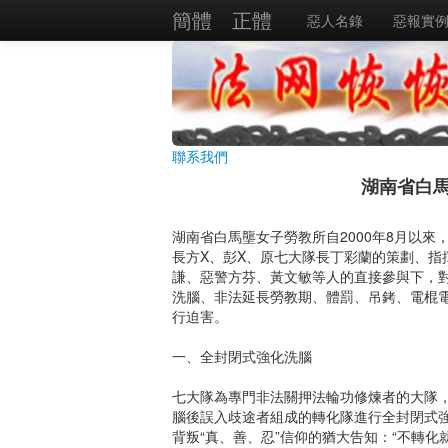
簡體
正體
惡人名錄
惡報實
聯系我們
湖南省白
湖南省白馬壟女子勞教所自2000年8月以
長方Χ、彭Χ、原七大隊長丁彩蘭的策劃、
謙、惡警方芬、黃文敏等人的直接參與下，
洗腦、非法延長勞教期、體罰、吊銬、電棍
行迫害。
一、全封閉式強化洗腦
七大隊為專門非法關押法輪功修煉者的大隊
腦後誤入歧途者組成的轉化隊進行全封閉式強
背叛“真、善、忍”信仰的猶大告知：“不轉