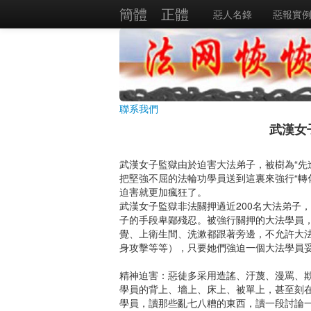
簡體
正體
惡人名錄
惡報實
聯系我們
武漢女
武漢女子監獄由於迫害大法弟子，被樹為“先
把堅強不屈的法輪功學員送到這裏來強行“轉化
迫害就更加瘋狂了。
武漢女子監獄非法關押過近200名大法弟子
子的手段卑鄙殘忍。被強行關押的大法學員，
覺、上衛生間、洗漱都跟著旁邊，不允許大
身攻擊等等），只要她們強迫一個大法學員妥協
精神迫害：惡徒多采用造謠、汙蔑、漫罵、
學員的背上、墻上、床上、被單上，甚至刻
學員，讀那些亂七八糟的東西，讀一段討論