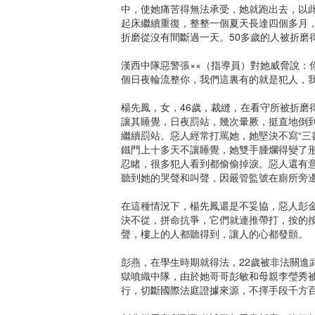
中，使她痛苦得無法承受，她就跑出去，以
起床繼續重復，整整一個夏天長達四個多月，
折磨從沒有間斷過一天。50多歲的人被折磨
漢西中隊惡警張××（指導員）對她威脅說：
個日夜輪流整你，我們這裏有的就是犯人，
楊先鳳，女，46歲，裁縫，在看守所被折磨
讓其睡覺，日夜罰站，幾次暈厥，挺直地倒
繼續罰站。惡人經常打罵她，她堅決不寫“三
鐵門上十多天不讓睡覺，她雙手腫爛得變了
忍睹，很多犯人看到都偷偷掉淚。惡人還有
聽到她的哭聲和叫聲，因嚴管監號在廁所旁
在這種情況下，楊先鳳還是不妥協，惡人彭金
決不從，拼命抗爭，它們就連推帶打，按的
聲，樓上的人都聽得到，讓人的心都發顫。
彭燕，在學生時期就得法，22歲被非法關進
獄噴織中隊，由於她哥哥彭敏和母親李瑩秀
行，切斷國際法庭證據來源，不擇手段千方百