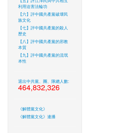
【五】評江澤民與中共相互
利用迫害法輪功
【六】評中國共產黨破壞民
族文化
【七】評中國共產黨的殺人
歷史
【八】評中國共產黨的邪教
本質
【九】評中國共產黨的流氓
本性
退出中共黨、團、隊總人數:
464,832,326
《解體黨文化》
《解體黨文化》連播