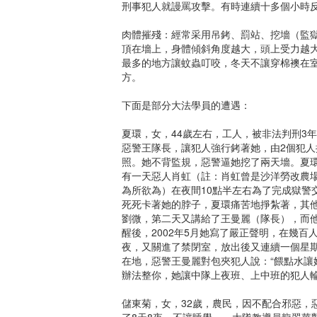
刑事犯人就謾罵攻擊。有時連續十多個小時
肉體摧殘：經常采用吊銬、罰站、挖墻（監
頂在墻上，身體傾斜角度越大，頭上受力越
最多的地方讓蚊蟲叮咬，冬天不讓穿棉襖在
方。
下面是部分大法學員的遭遇：
夏環，女，44歲左右，工人，被非法判刑3年
惡警王隊長，讓犯人強行銬著她，由2個犯
照。她不背監規，惡警逼她挖了兩天墻。夏
有一天惡人肖虹（註：肖虹曾是沙洋勞改農
為所欲為）在夜間10點半左右為了完成獄警
死死卡著她的脖子，夏環痛苦地掙紮著，其
劉微，第二天又講給了王曼麗（隊長），而
醒後，2002年5月她寫了嚴正聲明，在幾
夜，又關進了禁閉室，放出後又連續一個星
在地，惡警王曼麗對包夾犯人說：“餵點水讓
辦法整你，她讓中隊上夜班、上中班的犯人
儲東菊，女，32歲，農民，因不配合邪惡，
了8天8夜，不讓睡覺。一大隊教導員龍翠華