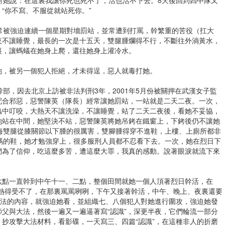
“你不寫、不服從就站死你。”
常被強迫連續一個星期對墻罰站，並常遭到打罵，幹繁重的苦役（扛大
夜不讓睡覺，最長的一次是十五天，雙腿腫爛得不行，不斷往外淌黃水，
裏，讓螞蟻在她身上爬，還往她身上灌冷水。
她，被另一個犯人拒絕，才未得逞，惡人就毒打她。
部，因去北京上訪被非法判刑3年，2001年5月份被關押在武漢女子監
配合邪惡，惡警陳英（隊長）經常讓她罰站，一站就是二天二夜。一次，
蟲中叮咬，大熱天不讓洗澡，不讓睡覺，站了二天二夜後，看她不妥協，
她站在中間，她堅決不站，惡警陳英將她吊銬在鐵窗上，下銬後仍不讓她
海雙腿從膝關節以下腫的很厲害，雙腳腫得穿不進鞋，上樓、上廁所都非
碼的鞋，她才勉強穿上，很多服刑人員都不忍看下去。一次，她在烈日下
們為了信仰，吃這麼多苦，遭這麼大罪，我真的感動。說著眼淚就流下來
六點一直幹到中午十一、二點，整個田間就她一個人頂著烈日幹活，在
喊熱得受不了，在那裏罵罵咧咧，下午又接著幹活，中午、晚上、夜裏還要
大法的內容，就強迫她看，並組織七、八個犯人對她進行圍攻，強迫她發
父與大法，然後一遍又一遍逼著寫“認識”，深更半夜，它們輪流一部分
抄攻擊大法材料，看影碟，一天寫三、四篇“認識”，在這種非人的折磨