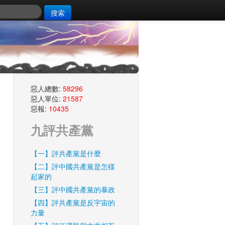
搜索
惡人總數:
58296
惡人單位:
21587
惡報:
10435
九評共產黨
【一】評共產黨是什麼
【二】評中國共產黨是怎樣
起家的
【三】評中國共產黨的暴政
【四】評共產黨是反宇宙的
力量