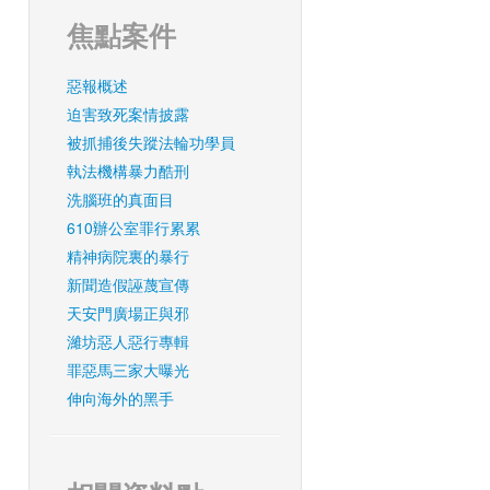
焦點案件
惡報概述
迫害致死案情披露
被抓捕後失蹤法輪功學員
執法機構暴力酷刑
洗腦班的真面目
610辦公室罪行累累
精神病院裏的暴行
新聞造假誣蔑宣傳
天安門廣場正與邪
濰坊惡人惡行專輯
罪惡馬三家大曝光
伸向海外的黑手