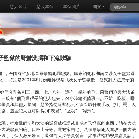
例
惡人圖片
惡人單位
單位圖片
關於
子監獄的野蠻洗腦和下流欺騙
進”，全國有許多地區來學習犯罪經驗。廣東韶關和湖南長沙女子監獄還
”。特別是2001年5月份羅幹視察武漢女子監獄後，監獄對大法弟子的
，她們分別被判三、四、七、八年，還有十幾年的刑。惡警們迫害大法弟
一般有4個刑期很長的犯人包夾，24小時輪流值班一步不離，吃飯、睡
法學員和其他人接觸，惡警指使這些犯人不管采取什麼手段（打、罵、人
，這些犯人就可以得到“表揚”、“立功”、“減刑”。
欺騙，把攻擊師父和大法的話寫成標語或畫成奇形怪狀的東西，貼在大法
在大法學員的碗、口杯上等等。還經常由七、八個刑事犯人圍攻一個大法
一段，每個人必須發言，還強制大法學員發言，如果法輪功學員講真話，