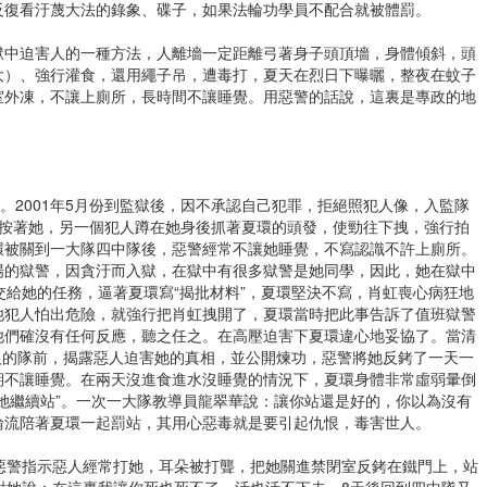
反復看汙蔑大法的錄象、碟子，如果法輪功學員不配合就被體罰。
獄中迫害人的一種方法，人離墻一定距離弓著身子頭頂墻，身體傾斜，頭
大）、強行灌食，還用繩子吊，遭毒打，夏天在烈日下曝曬，整夜在蚊子
室外凍，不讓上廁所，長時間不讓睡覺。用惡警的話說，這裏是專政的地
。2001年5月份到監獄後，因不承認自己犯罪，拒絕照犯人像，入監隊
人按著她，另一個犯人蹲在她身後抓著夏環的頭發，使勁往下拽，強行拍
環被關到一大隊四中隊後，惡警經常不讓她睡覺，不寫認識不許上廁所。
場的獄警，因貪汙而入獄，在獄中有很多獄警是她同學，因此，她在獄中
交給她的任務，逼著夏環寫“揭批材料”，夏環堅決不寫，肖虹喪心病狂地
他犯人怕出危險，就強行把肖虹拽開了，夏環當時把此事告訴了值班獄警
他們確沒有任何反應，聽之任之。在高壓迫害下夏環違心地妥協了。當清
百人的隊前，揭露惡人迫害她的真相，並公開煉功，惡警將她反銬了一天一
期不讓睡覺。在兩天沒進食進水沒睡覺的情況下，夏環身體非常虛弱暈倒
她繼續站”。一次一大隊教導員龍翠華說：讓你站還是好的，你以為沒有
輪流陪著夏環一起罰站，其用心惡毒就是要引起仇恨，毒害世人。
惡警指示惡人經常打她，耳朵被打聾，把她關進禁閉室反銬在鐵門上，站
對她說：在這裏我讓你死也死不了，活也活不下去。8天後回到四中隊又