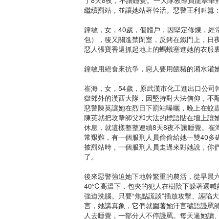
繼續罰站，並讓她站著幹活。惡警王利叫囂：
鐘敏，女，40歲，個體戶，因堅定修煉，經
包），後又關進禁閉室，反銬在鐵門上，日
惡人張寶香還抓起地上的螞蟻塞進她的衣服
鐘敏用絕食來抗爭，惡人要用餵豬的潲水灌
崔海，女，54歲，原武漢市化工進出口公司幹
獄郊外的漢西大隊，因堅持對大法信仰，不
惡警陳英讓她在烈日下罰站曝曬，晚上在蚊
陳英就把攻擊師父和大法的標語貼在墻上讓
休息，就這樣整整連續8天8夜不讓睡覺。崔
常艱難，有一個服刑人員偷偷給她一雙40多
被罰站時，一個服刑人員走過來對她說，你
了。
後來惡警強迫她下地幹繁重的農活，從早晨
40℃高溫下，包夾的犯人在樹陰下躲著還
強迫洗腦。只要“焦點謊談”插放攻擊、誣陷
言，她講真象，它們就圍著她汙言穢語謾罵師
人去睡覺，一部分人不停謾罵。每天逼她讀、