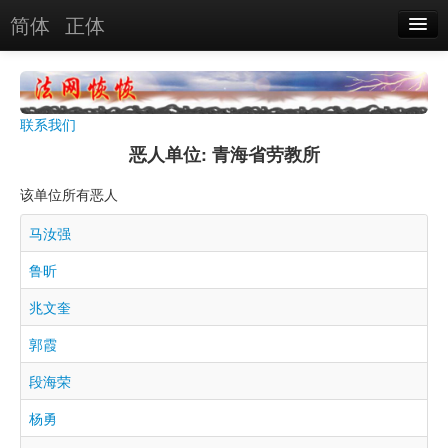
简体
正体
恶人名录
恶报实例
联系我们
恶人图片
恶人单位: 青海省劳教所
恶人单位
该单位所有恶人
单位图片
马汝强
鲁昕
搜索
兆文奎
关于
郭霞
段海荣
杨勇