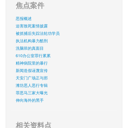
焦点案件
恶报概述
迫害致死案情披露
被抓捕后失踪法轮功学员
执法机构暴力酷刑
洗脑班的真面目
610办公室罪行累累
精神病院里的暴行
新闻造假诬蔑宣传
天安门广场正与邪
潍坊恶人恶行专辑
罪恶马三家大曝光
伸向海外的黑手
相关资料点