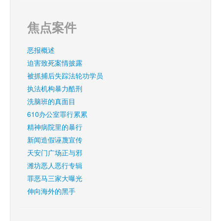
焦点案件
恶报概述
迫害致死案情披露
被抓捕后失踪法轮功学员
执法机构暴力酷刑
洗脑班的真面目
610办公室罪行累累
精神病院里的暴行
新闻造假诬蔑宣传
天安门广场正与邪
潍坊恶人恶行专辑
罪恶马三家大曝光
伸向海外的黑手