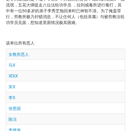
流氓，五花大绑提走八位法轮功学员 ，拉到戒毒所进行毒打，其
中有一位50多岁的弟子李秀芝拖回来时已神智不清。为了掩盖罪
行，劳教所极力封锁消息，不让任何人（包括亲属）与被劳教法轮
功学员见面，想知道里面情况极其困难。
该单位所有恶人
女教所恶人
马X
邓XX
宋X
李X
张恩国
陈洁
李维海