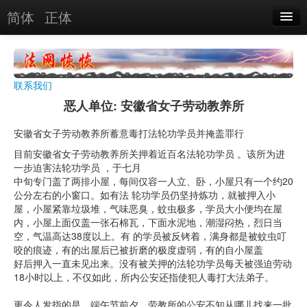
简体
正体
恶人名录
恶报实例
联系我们
恶人图片
恶人单位: 安徽省女子劳动教养所
恶人单位
安徽省女子劳动教养所蓄意毒打法轮功学员并掩盖罪行
单位图片
目前安徽省女子劳动教养所关押着近百名法轮功学员 。该所为进
一步迫害法轮功学员 ，于七月
中旬专门盖了两排小屋，每间仅容一人立、卧，小屋只有一个约20
搜索
公分左右的小窗口。如有法 轮功学员仍坚持炼功，就被押入小
屋，小屋紧靠垃圾堆，气味恶臭，蚊虫极多，学员大小便均在屋
内，小屋上面仅盖一张石棉瓦，下面水泥地，潮湿闷热，烈日当
关于
空，气温高达38度以上。有 的学员被反铐着，满身都是被蚊虫叮
咬的痕迹，有的出屋后已被折磨的极度虚弱，有的自小屋盖
好后押入一直未见出来。没有被关押的法轮功学员每天被强迫劳动
18小时以上，不仅如此，所内公安还指使犯人毒打大法弟子。
更令人发指的是，端午节前夕，劳教所的公安不知从哪儿找来一批