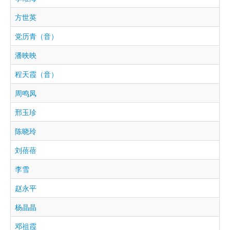
方世英
党历青（音）
潘映映
程天霞（音）
周鸣凤
邢玉珍
陈晓玲
刘蓓蓓
李雪
赵永平
杨晶晶
邓祖霞