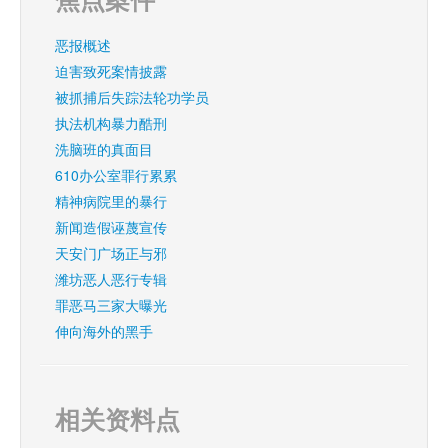
恶报概述
迫害致死案情披露
被抓捕后失踪法轮功学员
执法机构暴力酷刑
洗脑班的真面目
610办公室罪行累累
精神病院里的暴行
新闻造假诬蔑宣传
天安门广场正与邪
潍坊恶人恶行专辑
罪恶马三家大曝光
伸向海外的黑手
相关资料点