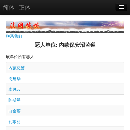
简体
正体
恶人名录
恶报实例
联系我们
恶人图片
恶人单位: 内蒙保安沼监狱
恶人单位
该单位所有恶人
单位图片
内蒙恶警
周建华
搜索
李凤云
关于
陈斯琴
白金莲
孔繁丽