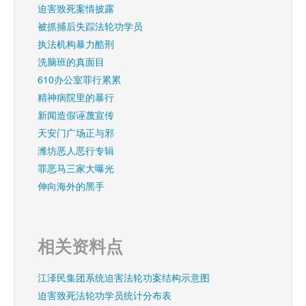
迫害致死案情披露
被抓捕后失踪法轮功学员
执法机构暴力酷刑
洗脑班的真面目
610办公室罪行累累
精神病院里的暴行
新闻造假诬蔑宣传
天安门广场正与邪
潍坊恶人恶行专辑
罪恶马三家大曝光
伸向海外的黑手
相关资料点
江泽民集团系统迫害法轮功案结构示意图
迫害致死法轮功学员统计分布表