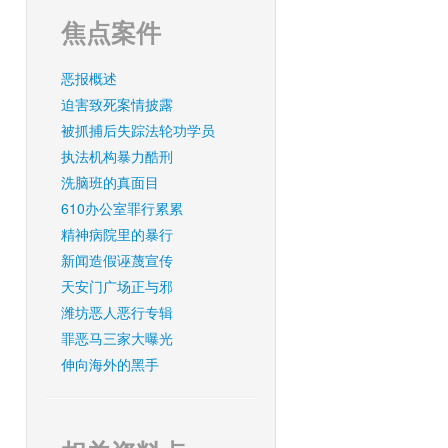
焦点案件
恶报概述
迫害致死案情披露
被抓捕后失踪法轮功学员
执法机构暴力酷刑
洗脑班的真面目
610办公室罪行累累
精神病院里的暴行
新闻造假诬蔑宣传
天安门广场正与邪
潍坊恶人恶行专辑
罪恶马三家大曝光
伸向海外的黑手