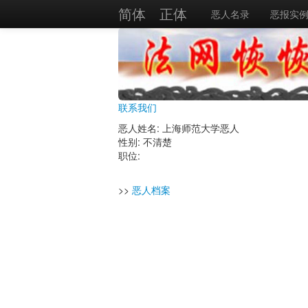
简体
正体
恶人名录
恶报实
联系我们
恶人姓名: 上海师范大学恶人
性别: 不清楚
职位:
>>
恶人档案