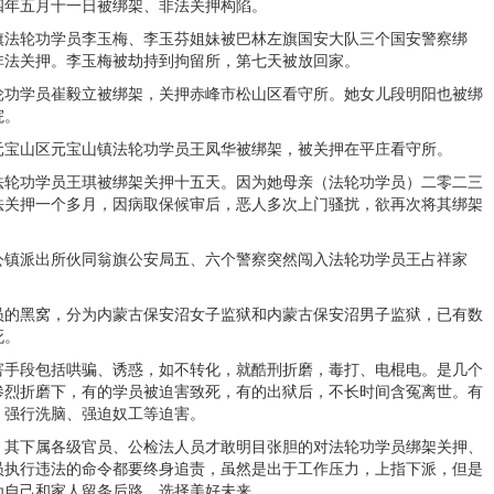
四年五月十一日被绑架、非法关押构陷。
旗法轮功学员李玉梅、李玉芬姐妹被巴林左旗国安大队三个国安警察绑
非法关押。李玉梅被劫持到拘留所，第七天被放回家。
轮功学员崔毅立被绑架，关押赤峰市松山区看守所。她女儿段明阳也被绑
院。
元宝山区元宝山镇法轮功学员王凤华被绑架，被关押在平庄看守所。
法轮功学员王琪被绑架关押十五天。因为她母亲（法轮功学员）二零二三
法关押一个多月，因病取保候审后，恶人多次上门骚扰，欲再次将其绑架
公镇派出所伙同翁旗公安局五、六个警察突然闯入法轮功学员王占祥家
员的黑窝，分为内蒙古保安沼女子监狱和内蒙古保安沼男子监狱，已有数
死。
害手段包括哄骗、诱惑，如不转化，就酷刑折磨，毒打、电棍电。是几个
惨烈折磨下，有的学员被迫害致死，有的出狱后，不长时间含冤离世。有
、强行洗脑、强迫奴工等迫害。
，其下属各级官员、公检法人员才敢明目张胆的对法轮功学员绑架关押、
员执行违法的命令都要终身追责，虽然是出于工作压力，上指下派，但是
为自己和家人留条后路，选择美好未来。