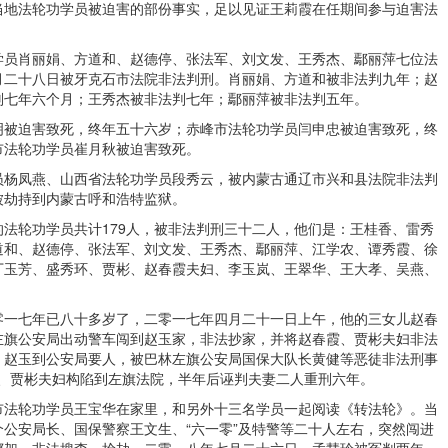
当地法轮功学员被迫害的部份事实，足以见证王莉霞在任期间参与迫害法
学员肖丽娟、方道和、赵德停、张法军、刘文发、王秀杰、鄢丽萍七位法
月二十八日被牙克石市法院非法判刑。肖丽娟、方道和被非法判九年；赵
判七年六个月；王秀杰被非法判七年；鄢丽萍被非法判五年。
明被迫害致死，终年五十六岁；赤峰市法轮功学员闫申忠被迫害致死，终
市法轮功学员崔月秋被迫害致死。
员杨凤燕、山西省法轮功学员段秀云，被内蒙古通辽市兴和县法院非法判
被劫持到内蒙古呼和浩特监狱。
法轮功学员共计179人，被非法判刑三十二人，他们是：王桂香、雷秀
道和、赵德停、张法军、刘文发、王秀杰、鄢丽萍、江学农、谭秀霞、徐
丁玉芳、盛秀环、贾彬、赵春霞夫妇、李玉岚、王翠华、王大孝、吴燕、
。
零一七年已八十多岁了，二零一七年四月二十一日上午，他的三女儿赵春
左旗公安局出动警车闯到赵玉家，非法抄家，并将赵春霞、贾彬夫妇非法
，赵玉到公安局要人，被巴林左旗公安局国保大队长黄健等恶徒非法刑事
春霞、贾彬夫妇构陷到左旗法院，半年后诬判夫妻二人重刑六年。
市法轮功学员王宝华在家里，和另外十三名学员一起阅读《转法轮》。当
公安局长、国保警察王文生、“六一零”及特警等二十人左右，突然闯进
绑架、非法搜查、抢劫。二零一八年七月二十六日，孟慧玲被冤判两年，