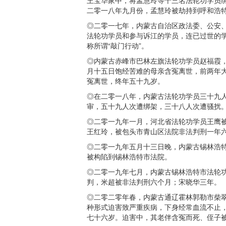
二零一八年九月份，孟慧玲被劫持到呼和浩
◎二零一七年，内蒙古自治区政法委、公安、
法轮功学员和参与诉江的学员，连已过世的
称所谓“敲门行动”。
◎内蒙古赤峰市巴林左旗法轮功学员赵福霞
月十五日饱经苦难的母亲含冤离世，前两年
冤离世，终年五十九岁。
◎在二零一八年，内蒙古法轮功学员三十九
审，五十九人次遭绑架，三十八人次遭骚扰
◎二零一九年一月，河北省法轮功学员王鹰
王红玲，被包头市青山区法院非法判刑一年
◎二零一九年五月十三日晚，内蒙古锡林浩
被构陷到锡林浩特市法院。
◎二零一九年七月，内蒙古锡林浩特市法轮
判，米超被非法判刑六个月；宋晓华三年。
◎二零二零年春，内蒙古通辽霍林郭勒市柴
种形式迫害致严重疾病，下身经常血流不止
七十六岁。迫害中，其老伴含冤而死、侄子