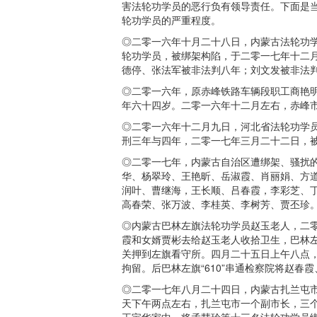
害法轮功学员的恶行负有领导责任。下面是
轮功学员的严重程度。
◎二零一六年十月二十八日，内蒙古法轮功
轮功学员，被绑架构陷，于二零一七年十二
德停、张法军被非法判八年；刘文发被非法
◎二零一六年，原赤峰铁路车辆段职工商艳
年六十四岁。二零一六年十二月左右，赤峰
◎二零一六年十二月九日，河北省法轮功学
刑三年与四年，二零一七年三月二十二日，
◎二零一七年，内蒙古自治区遭绑架、骚扰的
华、杨翠玲、王艳昕、岳淑霞、肖丽娟、方
润叶、曹继海，王长顺、吕春霞，李彩芝、
高春荣、张万波、李桂英、李树芳、贾丕珍
◎内蒙古巴林左旗法轮功学员赵玉老人，二
霞和女婿贾彬去给赵玉老人收拾卫生，巴林
关押到左旗看守所。四月二十五日上午八点
拘留。后巴林左旗“610”串通检察院将赵
◎二零一七年八月二十四日，内蒙古扎兰屯
天下午两点左右，扎兰屯市一个副市长，三个
王宝华家中，将孟慧玲等十三名法轮功学员