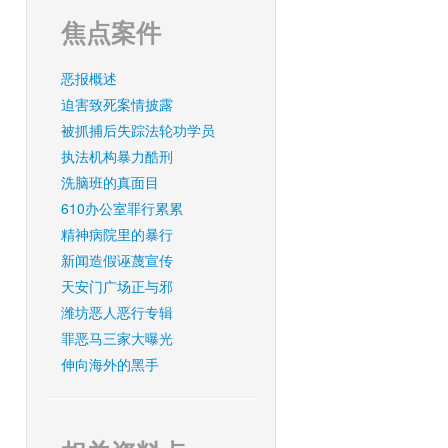
焦点案件
恶报概述
迫害致死案情披露
被抓捕后失踪法轮功学员
执法机构暴力酷刑
洗脑班的真面目
610办公室罪行累累
精神病院里的暴行
新闻造假诬蔑宣传
天安门广场正与邪
潍坊恶人恶行专辑
罪恶马三家大曝光
伸向海外的黑手