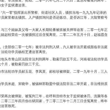
特女子监狱遭迫害。
“六一零”指挥派出所警察、街道社区人员，骚扰当地一九九九年记录的
学员家里都去骚扰。入户骚扰询问是否还炼功、是否诉江等，大陆警察号
，与三个姐妹及父母一大家人长期轮番被抓被关押等迫害，二零一七年正
大姐赵桂荣在一次被骚扰过后含冤离世。二零二二年五月十日，赵福霞含
人（含部份二零一七年）被非法判刑入狱，六人被非法开庭或面临非法庭
。法轮功学员杨桂芝遭迫害离世。
被包头市青山区法院非法判刑两年，勒索罚款五千元。河南省法轮功学员
六个月，被勒索罚款三千元。
特市法轮功学员郝玉花、李凤英、郝桂珍被绑架。二零一九年十月，三人
功学员米超、宋晓华，被锡林郭勒盟中级法院非法二审开庭，非法维持原
翠荣再次被绑架、被冤判三年，在呼和浩特市女子监狱被体罚、洗脑等各
，二零二三年四月份出狱回家，于二零二三年十二月三日含冤离世，终年
被迫害致死。