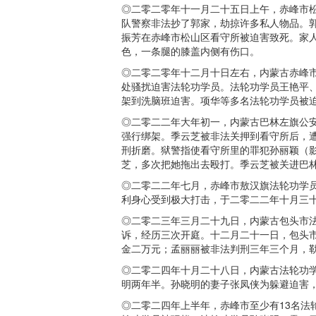
◎二零二零年十一月二十五日上午，赤峰市
队警察非法抄了郭家，劫掠许多私人物品。
振芳在赤峰市松山区看守所被迫害致死。家
色，一条腿的膝盖内侧有伤口。
◎二零二零年十二月十日左右，内蒙古赤峰
处骚扰迫害法轮功学员。法轮功学员王艳平
架到洗脑班迫害。项华等多名法轮功学员被
◎二零二二年大年初一，内蒙古巴林左旗公
强行绑架。季云芝被非法关押到看守所后，
刑折磨。狱警指使看守所里的罪犯孙丽颖（
芝，多次把她拖出去殴打。季云芝被关进巴
◎二零二二年七月，赤峰市敖汉旗法轮功学
利身心受到极大打击，于二零二二年十月三
◎二零二三年三月二十九日，内蒙古包头市
诉，经历三次开庭。十二月二十一日，包头
金二万元；孟丽丽被非法判刑三年三个月，勒
◎二零二四年十月二十八日，内蒙古法轮功
明两年半。孙晓明的妻子张凤侠为躲避迫害
◎二零二四年上半年，赤峰市至少有13名法