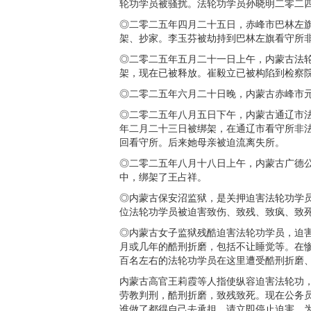
轮功学员被骚扰。法轮功学员孙晓明二零二
◎二零二五年四月二十五日，赤峰市巴林左
架、抄家。李玉芬被劫持到巴林左旗看守所
◎二零二五年五月二十一日上午，内蒙古法
架，现在已被释放。崔毅立已被构陷到检察
◎二零二五年六月二十日晚，内蒙古赤峰市
◎二零二五年八月五日下午，内蒙古通辽市
年二月二十三日被绑架，在通辽市看守所非
回看守所。后来她母亲被迫流离失所。
◎二零二五年八月十八日上午，内蒙古广德
中，绑架了王占祥。
◎内蒙古保安沼监狱，是关押迫害法轮功学
位法轮功学员被迫害致伤、致残、致疯、致
◎内蒙古女子监狱残酷迫害法轮功学员，迫
月或几年的酷刑折磨，包括不让睡觉等。在
百名左右的法轮功学员在这里遭受酷刑折磨
内蒙古高官王莉霞等人指使纵容迫害法轮功
劳教判刑，酷刑折磨，致残致死。现在公务
谁做了都得自己去承担，请立即停止迫害，