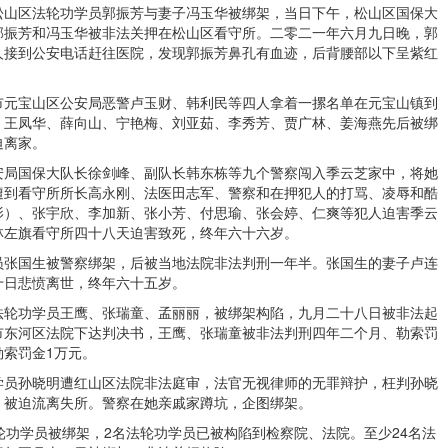
松山区法轮功学员郭振芳与妻子冯玉华被绑架，当日下午，松山区国保大
郭振芳和冯玉华被非法关押在松山区看守所。二零二一年六月九日晚，郭
人接到公安电话赶往医院，发现郭振芳鼻孔有血迹，后背腰部以下呈紫红
市元宝山区公安局恶警卢玉财、韩利民等四人拿着一摞名单在元宝山镇到
、王凤华、薛向山、宁艳梅、刘亚茹、李秀芳、贾广林、姜海燕先后被绑
迫离家。
安局国保大队长徐剑峰、副队长韩东栋等九个警察闯入季云芝家中，将她
遭到看守所所长高永刚、法医田志军、警察和在押犯人的打骂、凌辱和酷
影）、张宇欣、李加新、张小芳、付思瑜、张会婷、仁爽等犯人迫害季云
林左旗看守所四十八天迫害致死，终年六十六岁。
员张国生被警察绑架，后被当地法院非法判刑一年半。张国生的妻子卢连
十日悲愤离世，终年六十五岁。
法轮功学员王鹰、张瑞童、孟丽丽，被绑架构陷，九月二十八日被非法起
市东河区法院下达判决书，王鹰、张瑞童被非法判刑四年二个月、勒索罚
索罚金1万元。
学员孙晓明遭红山区法院非法庭审，法官无视律师的无罪辩护，枉判孙晓
，被迫流离失所。警察在她亲戚家蹲坑，企图绑架。
轮功学员被绑架，2名法轮功学员已被构陷到检察院、法院。至少24名法