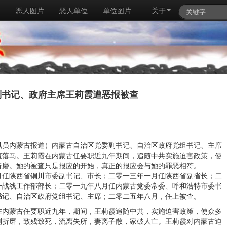
例
恶人图片
恶人单位
单位图片
关于
副书记、政府主席王莉霞遭恶报被查
讯员内蒙古报道）内蒙古自治区党委副书记、自治区政府党组书记、主席
查落马。王莉霞在内蒙古任要职近九年期间，追随中共实施迫害政策，使
折磨。她的被查只是报应的开始，真正的报应会与她的罪恶相符。
月任陕西省铜川市委副书记、市长；二零一三年一月任陕西省副省长；二
一战线工作部部长；二零一九年八月任内蒙古党委常委、呼和浩特市委书
书记、自治区政府党组书记、主席；二零二五年八月，任上被查。
在内蒙古任要职近九年，期间，王莉霞追随中共，实施迫害政策，使众多
刑折磨，致残致死，流离失所，妻离子散，家破人亡。王莉霞对内蒙古迫