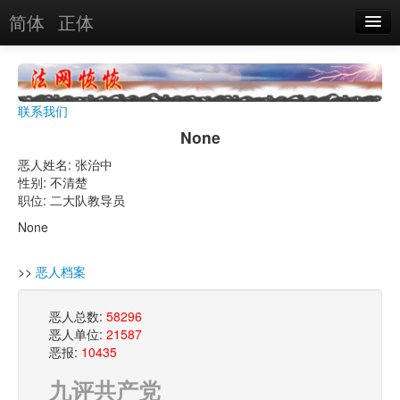
简体
正体
恶人名录
恶报实例
联系我们
恶人图片
None
恶人单位
恶人姓名: 张治中
性别: 不清楚
单位图片
职位: 二大队教导员
None
搜索
>>
恶人档案
关于
恶人总数:
58296
恶人单位:
21587
恶报:
10435
九评共产党