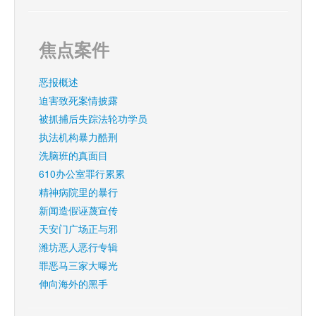
焦点案件
恶报概述
迫害致死案情披露
被抓捕后失踪法轮功学员
执法机构暴力酷刑
洗脑班的真面目
610办公室罪行累累
精神病院里的暴行
新闻造假诬蔑宣传
天安门广场正与邪
潍坊恶人恶行专辑
罪恶马三家大曝光
伸向海外的黑手