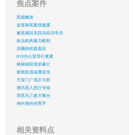
焦点案件
恶报概述
迫害致死案情披露
被抓捕后失踪法轮功学员
执法机构暴力酷刑
洗脑班的真面目
610办公室罪行累累
精神病院里的暴行
新闻造假诬蔑宣传
天安门广场正与邪
潍坊恶人恶行专辑
罪恶马三家大曝光
伸向海外的黑手
相关资料点