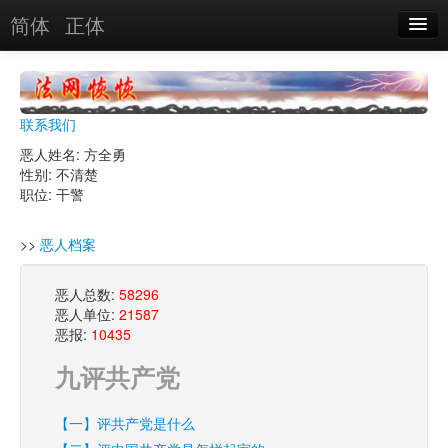
简体
正体
恶人名录
恶报实例
联系我们
恶人图片
恶人姓名: 方全勇
性别: 不清楚
恶人单位
职位: 干警
单位图片
>>
恶人档案
搜索
恶人总数:
58296
恶人单位:
21587
恶报:
10435
关于
九评共产党
【一】评共产党是什么