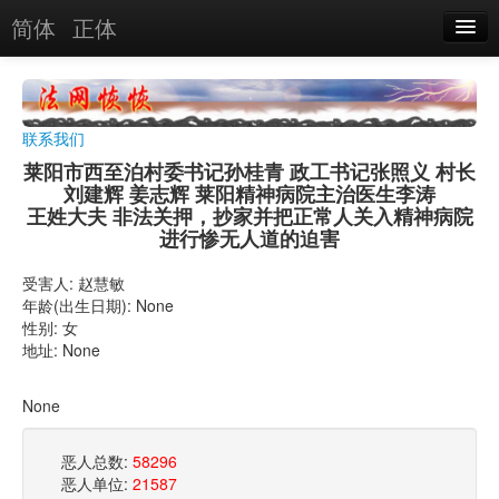
简体
正体
恶人名录
恶报实例
联系我们
恶人图片
莱阳市西至泊村委书记孙桂青 政工书记张照义 村长
刘建辉 姜志辉 莱阳精神病院主治医生李涛
恶人单位
王姓大夫 非法关押，抄家并把正常人关入精神病院
进行惨无人道的迫害
单位图片
受害人: 赵慧敏
年龄(出生日期): None
搜索
性别: 女
地址: None
关于
None
恶人总数:
58296
恶人单位:
21587