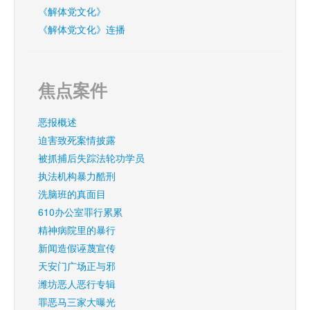
《解体党文化》
《解体党文化》连播
焦点案件
恶报概述
迫害致死案情披露
被抓捕后失踪法轮功学员
执法机构暴力酷刑
洗脑班的真面目
610办公室罪行累累
精神病院里的暴行
新闻造假诬蔑宣传
天安门广场正与邪
潍坊恶人恶行专辑
罪恶马三家大曝光