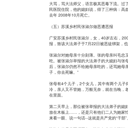
大骂，骂大法师父，语言极其恶毒下流。过了
民医院住院，他的媳妇说，得了三种病：高
去年 2008年10月死亡。
（五）苏溪乡村民张淑尔做恶遭恶报
广安苏溪乡村民张淑尔，女，40岁左右，20
报，致该大法弟子于7月22日被恶徒绑架，
张淑尔对她母亲十分刻薄。张的母亲叫毛忠玉
吃。被张淑尔举报的大法弟子的大媳妇与张
后，张淑尔仍然不给她母亲吃的，还骂她母亲
子，你去死嘛。”
张母有4个儿子，2个女儿，其中有两个儿子
冷，亲人又不管她，万般无奈，就在当晚，
在里面。
第二天早上，那位被张举报的大法弟子的媳
放在木板上……，还是只有他们二人为她家
来看一眼、说一句话--这就是共产党的“干部”