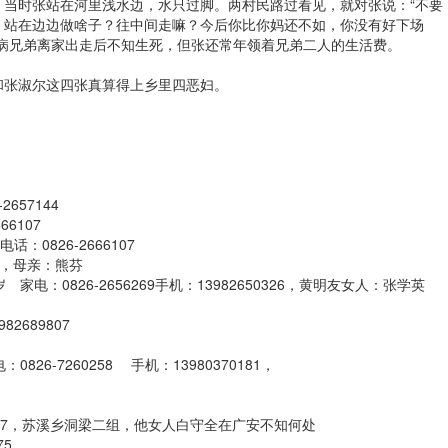
，当时张站在河里浅水边，水只过脚。两村民路过看见，就对张说：“不要
，站在边边做啥子？往中间走嘛？今后你比你妈还不如，你没有好下场
神病兄弟离家出走后不知生死，但张还常年领着兄弟二人的生活费。
和张淑尔这四张真算得上乡里四恶妇。
657144
6107
0826-2666107
大户，母亲：熊芬
：0826-2656269手机：13982650326，黄明友女人：张学英
2689807
6-7260258 手机：13980370181，
0677，苏溪乡洞梁二组，他女人白守全在广安不知何处
75