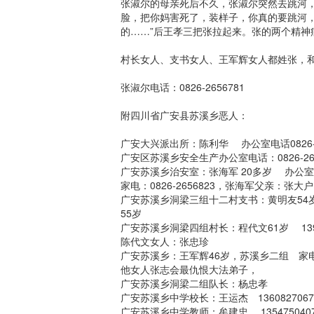
张淑尔的母亲死后不久，张淑尔突然去跳河
脸，把你妈害死了，装样子，你真的要跳河
的……”后王孝三把张拉起来。张的两个精
村长女人、支书女人、王军辉女人都姓张，
张淑尔电话：0826-2656781
附四川省广安县苏溪乡恶人：
广安大兴派出所：陈利华 办公室电话0826-2
广安区苏溪乡安全生产办公室电话：0826-266
广安苏溪乡治安室：张海军 20多岁 办公室电话：
家电：0826-2656823，张海军父亲：张
广安苏溪乡洞梁三组十二村支书：黄明友54岁 家电
55岁
广安苏溪乡洞梁四组村长：程代文61岁 1398
陈代文女人：张忠珍
广安苏溪乡：王军辉46岁，苏溪乡二组 家电：082
他女人张志会最仇恨大法弟子，
广安苏溪乡洞梁二组队长：杨忠孝
广安苏溪乡中学校长：王运杰 1360827
广安苏溪乡中学教师：牟建忠 135475040