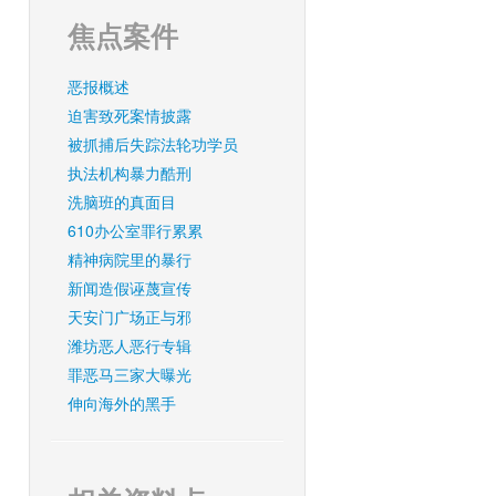
焦点案件
恶报概述
迫害致死案情披露
被抓捕后失踪法轮功学员
执法机构暴力酷刑
洗脑班的真面目
610办公室罪行累累
精神病院里的暴行
新闻造假诬蔑宣传
天安门广场正与邪
潍坊恶人恶行专辑
罪恶马三家大曝光
伸向海外的黑手