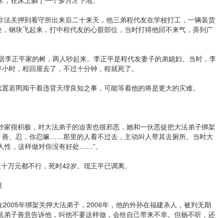
子非法关押到看守所出来后二十来天，他三弟程代友在学校打工，一辆装货
块，钢块飞起来，打中程代友的心脏部位，当时打得他回不来气，弄到广
面邻居李正平家的树，两人吵起来。李正平是程代友妻子的弟媳妇。当时，李
半小时，程回屋去了，不过十分钟，程就死了。
续置若罔闻干着违背天理良知之事，可能等着他的将是更大的灾难。
中抄家很积极，对大法弟子的迫害也很邪恶，她和一伙恶徒把大法弟子绑架
、善、忍，你忍嘛……那里的人看不过去，主动叫人带其去厕所。当时大
人性，这样做对你没有好处……”。
三十万元都不行，死时42岁。现王平已调离。
报
2005年绑架关押大法弟子，2006年，他的外孙在福建杀人，被判无期
大法弟子善意告诉他，叫他不要这样做，会给自己带来不幸。但杨不听，还