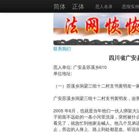
简体
正体
恶人名录
恶报实
联系我们
四川省广安
恶人单位: 广安县苏溪乡610
单位地址:
（一）苏溪乡洞梁三组十二村支书黄明友一
广安苏溪乡洞梁三组十二村支书黄明友，迫
2005 年6月，也就是当年他们一伙人绑架
子前面不远处的一条小河里洗澡，突然被什
看见了，就急忙到他家去喊人。他几个兄弟
止，旁边的人身上、路上到处都是血。听说