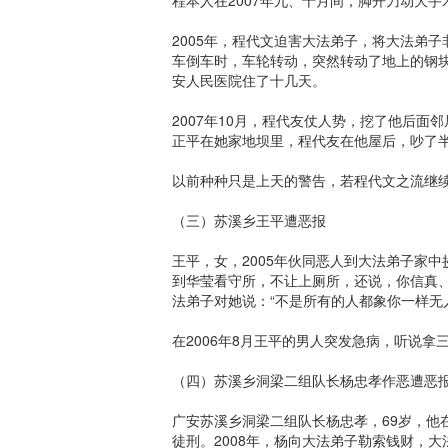
2005年，程代文迫害大法弟子，将大法弟
车倒车时，车轮转动，突然转动了地上的钢
安人民医院住了十几天。
2007年10月，程代友仗人势，挖了他后
正平在她家地坝里，程代友在他屋后，吵了
以前种种只是上天的警告，若程代文之流继
（三）苏溪乡王平遭恶报
王平，女，2005年伙同恶人到大法弟子家
到华莹看守所，不让上厕所，还说，你信真
法弟子对她说：“不是所有的人都象你一样无
在2006年8月王平的男人突发急病，听说拿
（四）苏溪乡洞梁二组队长杨忠孝作恶遭恶
广安苏溪乡洞梁二组队长杨忠孝，69岁，他在
徒刑。2008年，杨向大法弟子勒索钱财，