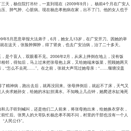
三天，杨住院打吊针，一直到现在（2009年9月）。杨前4个月在广安人
血压、肺气肿、心脏病。现在杨忠孝抱病在家，出不了门。他的女人也于
09年5月恶意举报大法弟子，6月，她女儿13岁，在广安开刀。因她的举
也就在这天，张脸肿脚肿，得了肾炎，也去广安治病，治了二十多天。
，是个盲人，双眼看不见。2006年2月，从床上摔倒在地上，没有饭
母相邻，得知后，马上过来把张母抱上床，又给她端来饭菜，照顾她两天
，“怎么不去死……”。在之前，张就大声骂过她母亲：“……堰塘没盖
得了精神病，跑出去后，就再没回来。张母摔倒后，就起不了床，天气又
老人央求她孙女，给她的水缸担满水。不知晚上几点钟，她爬进水缸淹死
妇和儿子听到喊叫，还是他们二人前来，将张母抱出来，给她换衣穿衣，
忙前忙后。张男人的大哥队长杨忠孝不闻不问，村里的干部也没有一个人
、“人民公仆”。