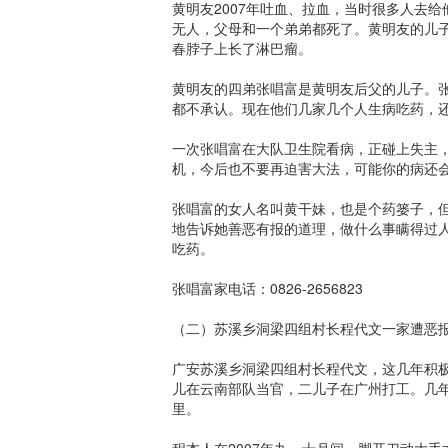
黄明友2007年吐血、拉血，当时很多人去
无人，父母和一个弟弟都死了。黄明友的儿子
春脖子上长了淋巴瘤。
黄明友的四弟张唱富是黄明友后父的儿子。
都不承认。现在他们几家几个人生病吃药，
一次张唱富在大队卫生院看病，正碰上失主
机，今后也不要再迫害大法，可能你的病还会
张唱富的女人名叫黄干妹，也是个药篓子，
地告诉她善恶有报的道理，做什么事瞒得过
吃药。
张唱富家电话：0826-2656823
（二）苏溪乡洞梁四组村长程代文一家遭恶
广安苏溪乡洞梁四组村长程代文，这几年积
儿在云南部队当官，二儿子在广州打工。几
里。
程本人在2007年九、十月间，脚开刀动大