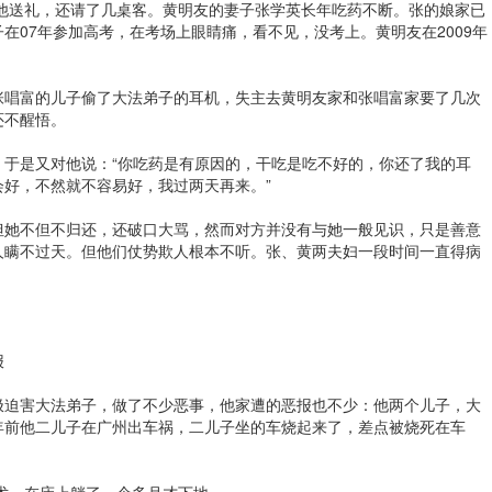
给他送礼，还请了几桌客。黄明友的妻子张学英长年吃药不断。张的娘家已
在07年参加高考，在考场上眼睛痛，看不见，没考上。黄明友在2009年
张唱富的儿子偷了大法弟子的耳机，失主去黄明友家和张唱富家要了几次
还不醒悟。
，于是又对他说：“你吃药是有原因的，干吃是吃不好的，你还了我的耳
好，不然就不容易好，我过两天再来。”
但她不但不归还，还破口大骂，然而对方并没有与她一般见识，只是善意
人瞒不过天。但他们仗势欺人根本不听。张、黄两夫妇一段时间一直得病
报
极迫害大法弟子，做了不少恶事，他家遭的恶报也不少：他两个儿子，大
年前他二儿子在广州出车祸，二儿子坐的车烧起来了，差点被烧死在车
手术，在床上躺了一个多月才下地。