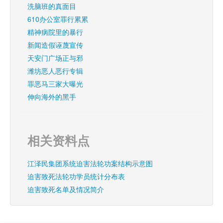
洗脑班的真面目
610办公室罪行累累
精神病院里的暴行
新闻造假诬蔑宣传
天安门广场正与邪
潍坊恶人恶行专辑
罪恶马三家大曝光
伸向海外的黑手
相关资料点
江泽民集团系统迫害法轮功案结构示意图
迫害致死法轮功学员统计分布表
迫害致死名单及情况简介