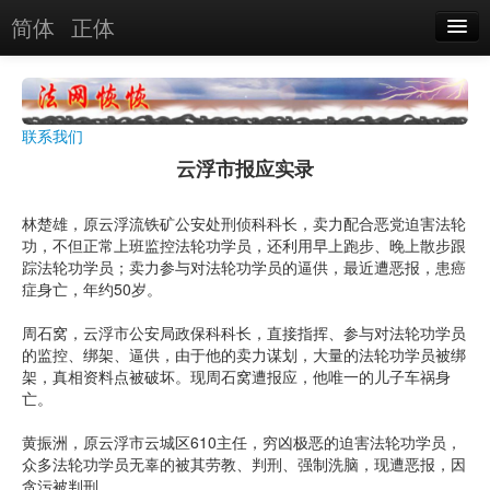
简体
正体
恶人名录
恶报实例
联系我们
恶人图片
云浮市报应实录
恶人单位
林楚雄，原云浮流铁矿公安处刑侦科科长，卖力配合恶党迫害法轮
单位图片
功，不但正常上班监控法轮功学员，还利用早上跑步、晚上散步跟
踪法轮功学员；卖力参与对法轮功学员的逼供，最近遭恶报，患癌
症身亡，年约50岁。
搜索
周石窝，云浮市公安局政保科科长，直接指挥、参与对法轮功学员
的监控、绑架、逼供，由于他的卖力谋划，大量的法轮功学员被绑
关于
架，真相资料点被破坏。现周石窝遭报应，他唯一的儿子车祸身
亡。
黄振洲，原云浮市云城区610主任，穷凶极恶的迫害法轮功学员，
众多法轮功学员无辜的被其劳教、判刑、强制洗脑，现遭恶报，因
贪污被判刑。