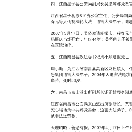
四，江西星子县公安局副局长吴坚等邪党恶
江西省星子县原610办公室主任、公安局副
春元等人仇视法轮大法，迫害大法弟子，遭
2007年3月17日，吴坚邀请杨振庆、程
杨振庆当场死亡，年仅44岁；吴坚的儿子被
在医院治疗。
五，江西南昌县政法委书记周小顺遭报死亡
周小顺，为江西省南昌县高新区麻丘镇人，任
恶集团迫害大法弟子。2004年因迫害法轮功
痛苦。死时53岁。
六，南昌市京山派出所副所长汤正雄葬身湖
江西省南昌市公安局京山派出所副所长、恶警
死心塌地为中共邪党卖命，迫害大法弟子。2
被非法送劳教。
天理昭昭，善恶有报。2007年4月17日上