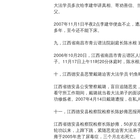
大法学员多次给李建华讲真相、寄劝善信、当
父。
2007年11月1日半夜2点李建华便血不止
多年，至今还不能下床。
九，江西省南昌市青云谱法院副庭长陈水根 
2006年10月20日，江西省南昌市青云谱
子。11月17日上午11时20分休庭时，陈水
十，江西德安县恶警戴璐迫害大法学员 钓鱼
江西省德安县公安警察戴璐，盲目追随恶党，
看守所工作期间，戴璐就当着大法弟子的面说
功修炼者。2007年4月14日戴璐遭报，在
十一，江西德安县检察院检察长陈妙雍恶报
江西省德安县检察院检察长陈妙雍，50岁左
轮功以来，上蹿下跳，紧随恶党迫害大法弟子
雍于2005年患了尿毒症，三个月左右死亡。