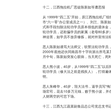
十二，江西拖拉机厂恶徒陈新如等遭恶报
从 1999年“四二五”开始，原江西拖拉机
市“六一零”办公室成员之一）、刘兰、陈新
式和手段扣除法轮功学员原本很低的退休金
轮功学员，还欺骗学员的家属（老母80多岁
神迫害，如学员不放弃修炼，就对外宣传法轮
恶人陈新如谩骂大法师父，软禁法轮功学员
2000年底他还伙同南昌市十字街派出所毛某
月中旬，陈新如突发心脏病，当天死亡，死时
恶人熊小波，40岁，从1999年“四二五”以
轮功学员（修大法之前是残疾人），打得遍
明。
恶人朱峰华，40岁，毁大法书，逼学员写“
场官司，花去10多万元钱，败于熊小波，并
人财两空的可悲下场。
十三，江西九江蔬菜副食品总公司党总支书