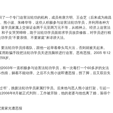
厂组织了一个专门迫害法轮功的机构，成员有唐方明、王会芝（后来成为南昌
如、熊小波、朱峰华等，这些人积极参与迫害法轮功学员，并利用各种方
，逼学员家属上交保证金两千元至两万元不等，从精神上、经济上迫害法
）和子女哭哭啼啼，跪于法轮功学员面前求学员放弃修炼，对学员进行精
功学员“不要亲情、不要家庭”来诽谤大法。
，要法轮功学员排着队，跟他一起举着拳头骂大法，否则就被关起来。
某用欺骗手段把法轮功学员关进洗脑班进行迫害。恶有恶报。2005 年12
59岁。
后到2003年一直积极参与迫害法轮功学员，有一次毒打一个60多岁的女法
体伤痕，躺着不能动弹。之后不久熊小波即遭恶报，拐了脚，后又双目失
悔过书”，挑拨法轮功学员家属打学员。后来他与恶人熊小波打架，引起一
在2006年8月被正式判刑，工作被开除，他的老婆与他也离了婚，落得个
记黄家光遭恶报