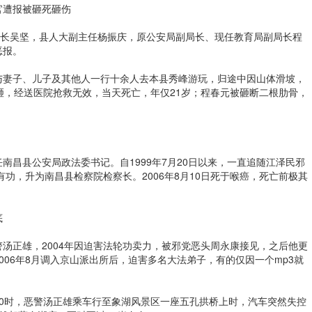
官遭报被砸死砸伤
局长吴坚，县人大副主任杨振庆，原公安局副局长、现任教育局副局长程
恶报。
春元与妻子、儿子及其他人一行十余人去本县秀峰游玩，归途中因山体滑坡，
砸，经送医院抢救无效，当天死亡，年仅21岁；程春元被砸断二根肋骨，
南昌县公安局政法委书记。自1999年7月20日以来，一直追随江泽民邪
有功，升为南昌县检察院检察长。2006年8月10日死于喉癌，死亡前极其
底
汤正雄，2004年因迫害法轮功卖力，被邪党恶头周永康接见，之后他更
006年8月调入京山派出所后，迫害多名大法弟子，有的仅因一个mp3就
午10时，恶警汤正雄乘车行至象湖风景区一座五孔拱桥上时，汽车突然失控