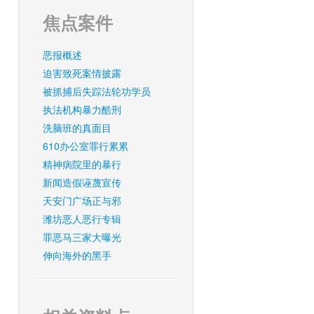
焦点案件
恶报概述
迫害致死案情披露
被抓捕后失踪法轮功学员
执法机构暴力酷刑
洗脑班的真面目
610办公室罪行累累
精神病院里的暴行
新闻造假诬蔑宣传
天安门广场正与邪
潍坊恶人恶行专辑
罪恶马三家大曝光
伸向海外的黑手