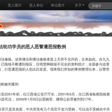
例
恶人图片
恶人单位
单位图片
关于
法轮功学员的恶人恶警遭恶报数例
佛法修炼。迫害佛法和佛法修炼者是上天所不允许的，古来如此。自九九
，已陆续不断遭到报应，仅明慧网根据不完全的资料统计，全国参与迫害
省，行恶遭恶报的人也比比皆是。现将我们所知的事例整理出来，以警世
晓刚被判重刑
月至2001年初，任江西省公安厅厅长，2001年6月，任江西省检察院检察
移送司法， 2006年1月9日以受贿罪、挪用公款罪被判刑17年。
款罪只是其表面，中共邪党有几个高官不贪污受贿，可以说不受贿在中共