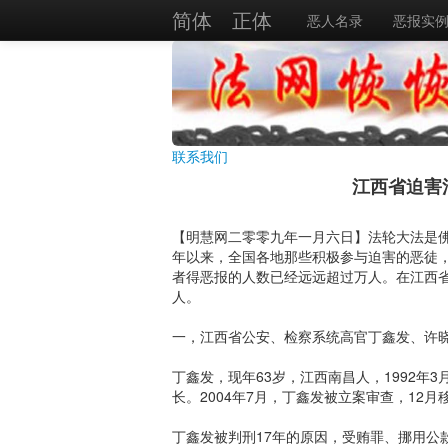
简体
正体
恶人名录
恶报实
联系我们
江西省迫害
【明慧网二零零九年一月六日】法轮大法是
年以来，全国各地那些积极参与迫害的恶徒
者得恶报的人数已经远远超过万人。在江西
人。
一，江西省公安、检察系统高官丁鑫发、许
丁鑫发，现年63岁，江西南昌人，1992年3
长。2004年7月，丁鑫发被立案审查，12月
丁鑫发被判刑17年的原因，受贿罪、挪用公