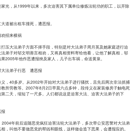
家光，从1999年以来，多次迫害其下属单位修炼法轮功的职工，以开除
长虹大道被出租车撞死，遭恶报。
相劝招来横祸
在打压大法弟子方面不择手段，特别是对大法弟子周月英及她家庭进行迫
大法弟子对邬文明善言相劝，又将真相资料寄给他看，让他了解真相，邬
果2005年他作恶遭报殃及家人，儿子出车祸，命送黄泉。
对大法弟子行恶 遭恶报
义，40多岁。从2002年开始对大法弟子进行骚扰，且先后两次非法抓捕
教所劳教等。2007年8月2日早晨六点多钟，段传义在家装修房子触电死
的第二天，缩短了一尺多。人们都说这是迫害大法、迫害大法弟子的下
恶报
。2004年前后追随恶党疯狂迫害法轮大法弟子，多次带公安恶警对大法弟
真相，叫他不要做恶党的帮凶和眼线，这样做会造下恶果，会遭报应的。