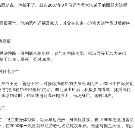
面劝说，他都不听。就在2007年9月份还当着大法弟子的面骂大法师
，遭恶报死亡。他的恶行还祸及家人，其父在其参与迫害大法学员以后瘫痪
遭恶报
区人民法院民一庭副庭长陈水根，参与迫害陈向阳、张淑君等五名大法弟
根脑干出血，暴死，死时50岁。
时触电身亡
黑白不分，善恶不辨，对修炼法轮功的学员充满仇恨，2004年在德安县
过“把法轮功全部枪毙”的话。调到派出所后，积极参与蹲坑、抓捕法轮
私人鱼塘钓鱼时，钓鱼线甩到高压电线上，当场身亡。死时44岁。
死亡
右，很注重身体锻炼，每天早起跑步，身体很壮实。自1999年恶党迫害法
，在2000年一次性就非法劳教七名法轮功学员。善恶有报是天理，陈妙