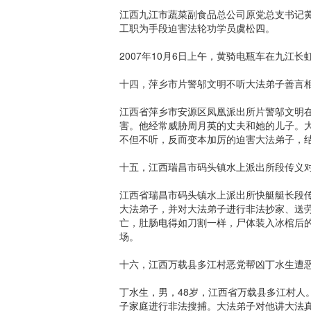
江西九江市蔬菜副食品总公司原党总支书记黄
工职为手段迫害法轮功学员虞松四。
2007年10月6日上午，黄骑电瓶车在九江
十四，萍乡市片警邬文明不听大法弟子善言
江西省萍乡市安源区凤凰派出所片警邬文明
害。他经常威胁周月英的丈夫和她的儿子。
不但不听，反而变本加厉的迫害大法弟子，结
十五，江西瑞昌市码头镇水上派出所段传义
江西省瑞昌市码头镇水上派出所快艇艇长段传
大法弟子，并对大法弟子进行非法抄家、送劳
亡，肚肠电得如刀割一样，尸体装入冰棺后
场。
十六，江西万载县多江村恶党帮凶丁水生遭
丁水生，男，48岁，江西省万载县多江村人
子家庭进行非法搜捕。大法弟子对他讲大法