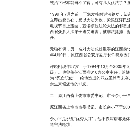
统治下根本就当不了官，可有几人伏法了？
1999 年7月之前，丁鑫发接触过法轮功，
立即出卖良心，反以大法为敌，紧跟江泽民
电视节目上露面，宣读镇压法轮大法的邪恶
西省众多大法弟子遭受迫害，被非法抓捕、
任。
无独有偶，另一名对大法犯过重罪的江西前“
年4月9日，原江西省公安厅副厅长许晓刚因
许晓刚现年57岁，于1994年10月至20
级）。他曾兼任江西省610办公室主任，追随
为 “死亡职位”──给他造成的罪业虽然尚
余生来偿还他的罪恶。
二，原江西省上饶市市委书记、市长余小平
原江西省上饶市市委书记、市长余小平于200
余小平是邪党“优秀人才”，他不仅深谙邪党
迫害法轮功。