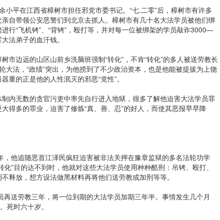
，余小平在江西省樟树市担任邪党市委书记。“七.二零”后，樟树市有许多
次亲自带领公安恶警们到北京去抓人。樟树市有几十名大法学员被他们绑
行“飞机铐”、“背铐”，殴打等，并对每一位被绑架的学员敲诈3000—
挥霍大法弟子的血汗钱。
树市边远的山区山前乡洗脑班强制“转化”，不肯“转化”的多人被送劳教长
轮大法，“政绩”突出，为他捞到了不少政治资本，也是他能被提拔为上饶
器重的正是他的人性泯灭的邪恶“党性”。
党体制内无数的贪官污吏中率先自行进入地狱，很多了解他迫害大法学员罪
大得多的罪业，迫害了修炼“真、善、忍”的好人，而使其恶报早早降
1年，他追随恶首江泽民疯狂迫害被非法关押在豫章监狱的多名法轮功学
转化”目的达不到时，他就对这些大法学员使用种种酷刑：吊铐、殴打、
期不释放，想方设法做黑材料再将他们送劳教或加刑等等。
学员再送劳教三年，将一位到期的大法学员加期三年半。事情发生几个月
亡。死时六十岁。