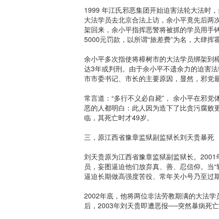
1999 年江氏邪恶集团开始迫害法轮大法时
大法学员去北京合法上访，余小平竟先后两
架回来，余小平指挥恶警将被抓的学员用手铐进
5000元罚款，以所谓“旅差费”为名，大肆
余小平多次指使将樟树市的大法学员绑架到樟
达3年或判刑。由于余小平不遗余力的迫害法
市市委书记、市长的主要原因，显然，邪党最
常言道：“多行不义必自毙”， 余小平在邪
恶的人都明白：此人因为造下了比贪污腐败更
临，其死亡时才49岁。
三，原江西省豫章监狱副监狱长刘天贵暴死
刘天贵原为江西省豫章监狱副监狱长。200
员，妄图逼迫他们放弃真、善、忍信仰。当“
逼迫长期做高强度苦役、常年关小号乃至过
2002年底，他将两位非法劳教期满的大法
后，2003年刘天贵即遭恶报──突然暴病死