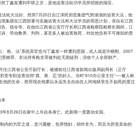
显然丁鑫发遭到牢狱之灾，是他迫害法轮功学员所招致的报应。
知道法轮大法好。然而7月20日后江泽民邪恶集团气势汹汹的迫害大法，他
流氓集团在江西部署与实施迫害大法和大法学员的罪恶计划，亲自在江西
通告、指令等。在他任江西省公安厅厅长和江西省检察院检察长期间，江
起诉、劳动教养、判刑，甚至多人被迫害致死，对此他负有不可推卸的责
公、检、法”系统高官也与丁鑫发一样遭到恶报，此人就是许晓刚。2007
犯受贿罪、非法持有枪支罪被判处无期徒刑，没收个人全部财产。
05年5月任江西省公安厅副厅长，被捕前任江西省新闻出版局副局长（正厅
邪党专职迫害信仰“真、善、忍”的好人。当时“610办公室主任”──被人称
未夺走他的生命，然而现在他要以永远失去自由在人间地狱里生不如死的度过
自杀
3年8月26日在家中上吊自杀身亡。此新闻一度轰动全国。
体制内的为官之道，贪污腐败，包养情妇，胡作非为，而且为邪党卖命的