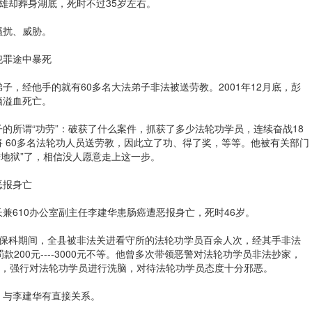
雄却葬身湖底，死时不过35岁左右。
骚扰、威胁。
犯罪途中暴死
弟子，经他手的就有60多名大法弟子非法被送劳教。2001年12月底，彭
脑溢血死亡。
的所谓“功劳”：破获了什么案件，抓获了多少法轮功学员，连续奋战18
 60多名法轮功人员送劳教，因此立了功、得了奖，等等。他被有关部门
先进地狱”了，相信没人愿意走上这一步。
恶报身亡
科长兼610办公室副主任李建华患肠癌遭恶报身亡，死时46岁。
年调离政保科期间，全县被非法关进看守所的法轮功学员百余人次，经其手非法
200元----3000元不等。他曾多次带领恶警对法轮功学员非法抄家，
”，强行对法轮功学员进行洗脑，对待法轮功学员态度十分邪恶。
，与李建华有直接关系。