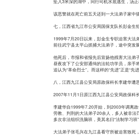
坠入3米深的湖中，同行司机水底逃生，汤正
该恶警就在死亡前五天还到一大法弟子家中
七，江西省九江市公安局国保支队长彭金生
1999年7月20日以来，彭金生专职迫害大法
前往武宁县太平山抓捕大法弟子，途中突发
他死后，市报和省报先后宣扬他残害大法弟子
昼夜攻下了公安部通缉的法轮功学员，亲手将
追认为“革命烈士”。而这样的“先进”正是“
八，江西九江县公安局原政保科长李建华遭
2007年11月1日原江西九江县公安局政保
李建华自1999年7.20开始，到2003
劳教、判刑的大法弟子20余人，多人被非法罚款
多次非法组织洗脑班，美其名曰“法制学习班
大法弟子张毛兴在九江县看守所被迫害致死