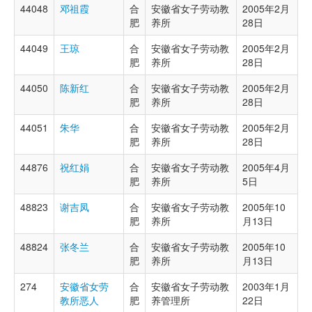
44048
邓祖霞
合
安徽省女子劳动教
2005年2月
肥
养所
28日
44049
王琼
合
安徽省女子劳动教
2005年2月
肥
养所
28日
44050
陈新红
合
安徽省女子劳动教
2005年2月
肥
养所
28日
44051
朱华
合
安徽省女子劳动教
2005年2月
肥
养所
28日
44876
祝红娟
合
安徽省女子劳动教
2005年4月
肥
养所
5日
48823
谢吉凤
合
安徽省女子劳动教
2005年10
肥
养所
月13日
48824
张冬兰
合
安徽省女子劳动教
2005年10
肥
养所
月13日
274
安徽省女劳
合
安徽省女子劳动教
2003年1月
教所恶人
肥
养管理所
22日