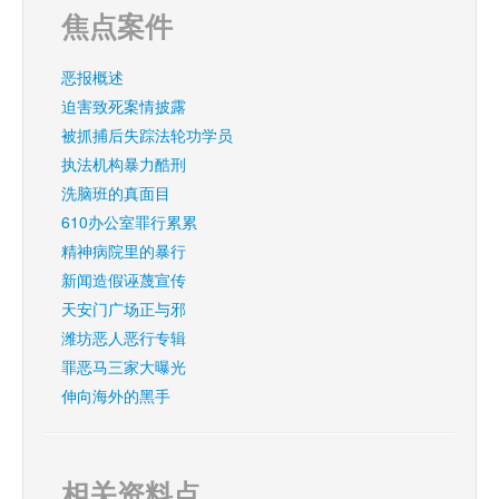
焦点案件
恶报概述
迫害致死案情披露
被抓捕后失踪法轮功学员
执法机构暴力酷刑
洗脑班的真面目
610办公室罪行累累
精神病院里的暴行
新闻造假诬蔑宣传
天安门广场正与邪
潍坊恶人恶行专辑
罪恶马三家大曝光
伸向海外的黑手
相关资料点