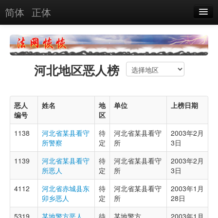
简体
正体
恶人名录
恶报实例
河北地区恶人榜
恶人图片
恶人单位
恶人
姓名
地
单位
上榜日期
单位图片
编号
区
1138
河北省某县看守
待
河北省某县看守
2003年2月
搜索
所警察
定
所
3日
1139
河北省某县看守
待
河北省某县看守
2003年2月
关于
所恶人
定
所
3日
4112
河北省赤城县东
待
河北省某县看守
2003年1月
卯乡恶人
定
所
28日
5319
某地警方恶人
待
某地警方
2003年1月