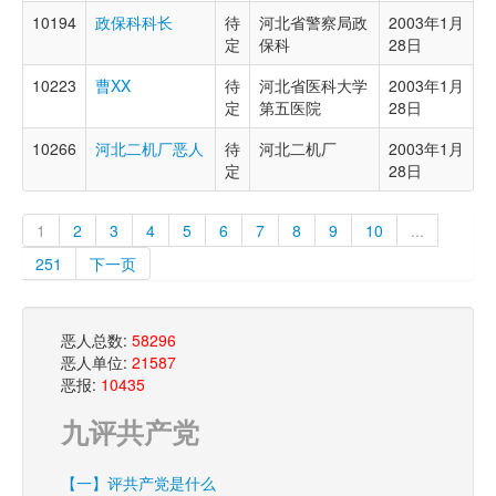
10194
政保科科长
待
河北省警察局政
2003年1月
定
保科
28日
10223
曹XX
待
河北省医科大学
2003年1月
定
第五医院
28日
10266
河北二机厂恶人
待
河北二机厂
2003年1月
定
28日
1
2
3
4
5
6
7
8
9
10
...
251
下一页
恶人总数:
58296
恶人单位:
21587
恶报:
10435
九评共产党
【一】评共产党是什么