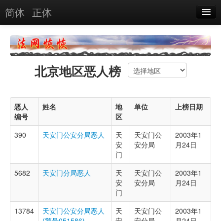
简体
正体
恶人名录
恶报实例
北京地区恶人榜
恶人图片
恶人单位
恶人
姓名
地
单位
上榜日期
单位图片
编号
区
390
天安门公安分局恶人
天
天安门公
2003年1
搜索
安
安分局
月24日
门
关于
5682
天安门分局恶人
天
天安门公
2003年1
安
安分局
月24日
门
13784
天安门公安分局恶人
天
天安门公
2003年1
(警号051586)
安
安分局
月24日