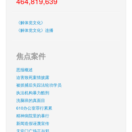
464,819,639
《解体党文化》
《解体党文化》连播
焦点案件
恶报概述
迫害致死案情披露
被抓捕后失踪法轮功学员
执法机构暴力酷刑
洗脑班的真面目
610办公室罪行累累
精神病院里的暴行
新闻造假诬蔑宣传
天安门广场正与邪