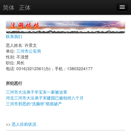
简体
正体
恶人名录
恶报实例
联系我们
恶人图片
恶人姓名: 许景文
单位:
三河市公安局
恶人单位
性别: 不清楚
职位: 局长
单位图片
电话: 0316)3212361(办)；手机：13803224177
搜索
所犯恶行
三河市大法弟子辛宝东一家被迫害
河北三河市大法弟子宋建国已被劫持八个月
关于
三河市邪恶的“洗脑班”彻底破产
>>
恶人目前状况