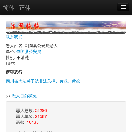
简体
正体
恶人名录
恶报实例
联系我们
恶人图片
恶人姓名: 剑阁县公安局恶人
单位:
剑阁县公安局
恶人单位
性别: 不清楚
职位:
单位图片
所犯恶行
四川省大法弟子被非法关押、劳教、劳改
搜索
>>
恶人目前状况
关于
恶人总数:
58296
恶人单位:
21587
恶报:
10435