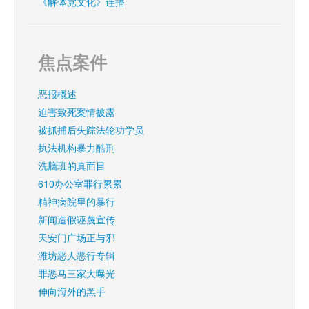
《解体党文化》连播
焦点案件
恶报概述
迫害致死案情披露
被抓捕后失踪法轮功学员
执法机构暴力酷刑
洗脑班的真面目
610办公室罪行累累
精神病院里的暴行
新闻造假诬蔑宣传
天安门广场正与邪
潍坊恶人恶行专辑
罪恶马三家大曝光
伸向海外的黑手