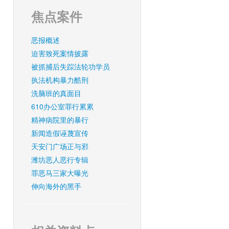
焦点案件
恶报概述
迫害致死案情披露
被抓捕后失踪法轮功学员
执法机构暴力酷刑
洗脑班的真面目
610办公室罪行累累
精神病院里的暴行
新闻造假诬蔑宣传
天安门广场正与邪
潍坊恶人恶行专辑
罪恶马三家大曝光
伸向海外的黑手