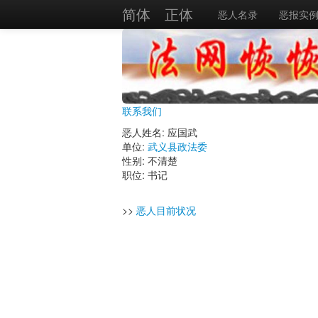
简体
正体
恶人名录
恶报实
联系我们
恶人姓名: 应国武
单位:
武义县政法委
性别: 不清楚
职位: 书记
>>
恶人目前状况