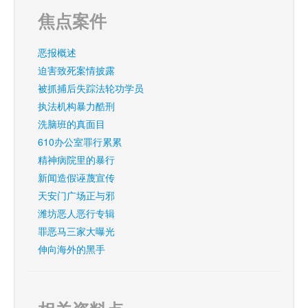
焦点案件
恶报概述
迫害致死案情披露
被抓捕后失踪法轮功学员
执法机构暴力酷刑
洗脑班的真面目
610办公室罪行累累
精神病院里的暴行
新闻造假诬蔑宣传
天安门广场正与邪
潍坊恶人恶行专辑
罪恶马三家大曝光
伸向海外的黑手