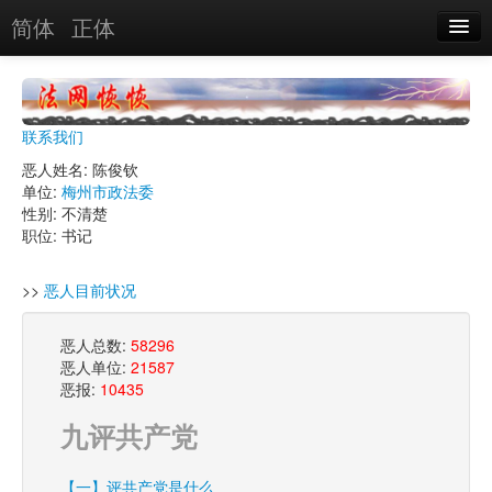
简体
正体
恶人名录
恶报实例
联系我们
恶人图片
恶人姓名: 陈俊钦
单位:
梅州市政法委
恶人单位
性别: 不清楚
职位: 书记
单位图片
>>
恶人目前状况
搜索
恶人总数:
58296
恶人单位:
21587
关于
恶报:
10435
九评共产党
【一】评共产党是什么