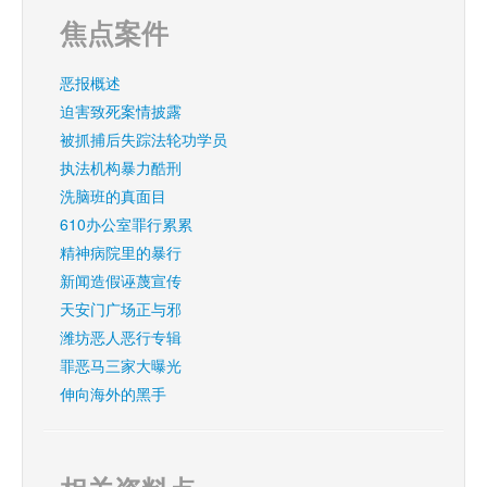
焦点案件
恶报概述
迫害致死案情披露
被抓捕后失踪法轮功学员
执法机构暴力酷刑
洗脑班的真面目
610办公室罪行累累
精神病院里的暴行
新闻造假诬蔑宣传
天安门广场正与邪
潍坊恶人恶行专辑
罪恶马三家大曝光
伸向海外的黑手