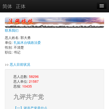
简体
正体
恶人名录
恶报实例
联系我们
恶人图片
恶人姓名: 郭大勇
单位:
扎如木台镇政法委
恶人单位
性别: 不清楚
职位: 书记
单位图片
>>
恶人目前状况
搜索
恶人总数:
58296
恶人单位:
21587
关于
恶报:
10435
九评共产党
【一】评共产党是什么