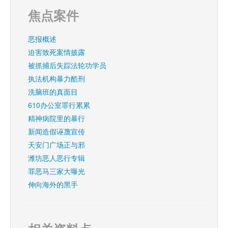
焦点案件
恶报概述
迫害致死案情披露
被抓捕后失踪法轮功学员
执法机构暴力酷刑
洗脑班的真面目
610办公室罪行累累
精神病院里的暴行
新闻造假诬蔑宣传
天安门广场正与邪
潍坊恶人恶行专辑
罪恶马三家大曝光
伸向海外的黑手