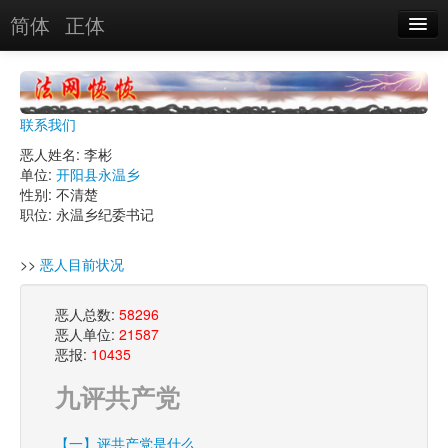
简体
正体
恶人名录
恶报实例
联系我们
恶人图片
恶人姓名: 李彬
单位:
开阳县永温乡
恶人单位
性别: 不清楚
职位: 永温乡纪委书记
单位图片
>>
恶人目前状况
搜索
恶人总数:
58296
恶人单位:
21587
关于
恶报:
10435
九评共产党
【一】评共产党是什么