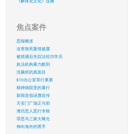
《解体党文化》连播
焦点案件
恶报概述
迫害致死案情披露
被抓捕后失踪法轮功学员
执法机构暴力酷刑
洗脑班的真面目
610办公室罪行累累
精神病院里的暴行
新闻造假诬蔑宣传
天安门广场正与邪
潍坊恶人恶行专辑
罪恶马三家大曝光
伸向海外的黑手