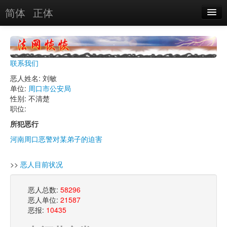
简体
正体
恶人名录
恶报实例
联系我们
恶人图片
恶人姓名: 刘敏
单位:
周口市公安局
恶人单位
性别: 不清楚
职位:
单位图片
所犯恶行
河南周口恶警对某弟子的迫害
搜索
>>
恶人目前状况
关于
恶人总数:
58296
恶人单位:
21587
恶报:
10435