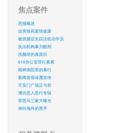
焦点案件
恶报概述
迫害致死案情披露
被抓捕后失踪法轮功学员
执法机构暴力酷刑
洗脑班的真面目
610办公室罪行累累
精神病院里的暴行
新闻造假诬蔑宣传
天安门广场正与邪
潍坊恶人恶行专辑
罪恶马三家大曝光
伸向海外的黑手