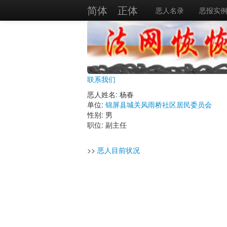
简体
正体
恶人名录
恶报实
联系我们
恶人姓名: 杨春
单位:
锦屏县城关风雨桥社区居民委员会
性别: 男
职位: 副主任
>>
恶人目前状况