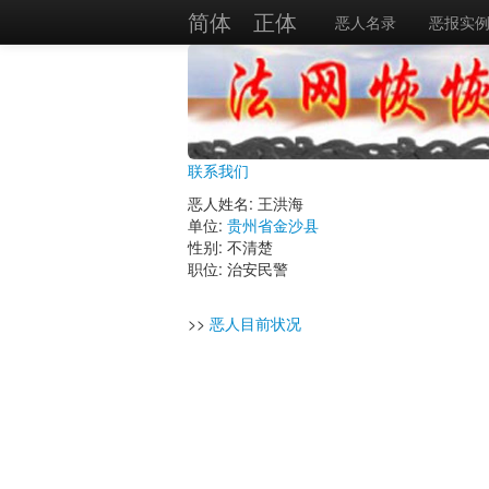
简体
正体
恶人名录
恶报实
联系我们
恶人姓名: 王洪海
单位:
贵州省金沙县
性别: 不清楚
职位: 治安民警
>>
恶人目前状况