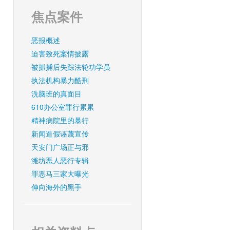
焦点案件
恶报概述
迫害致死案情披露
被抓捕后失踪法轮功学员
执法机构暴力酷刑
洗脑班的真面目
610办公室罪行累累
精神病院里的暴行
新闻造假诬蔑宣传
天安门广场正与邪
潍坊恶人恶行专辑
罪恶马三家大曝光
伸向海外的黑手